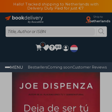
Hallo! Tracked shipping to Netherlands with
Delivery Duty Paid for just €7
Ship to
Netherlands
0
MENU
Bestsellers
Coming soon
Customer Reviews