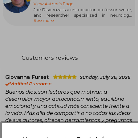
View Author's Page
Joe Dispenza is a chiropractor, professor, writer,
and researcher specialized in neurology,
See more
neuroscience, biochemistry, and cellular
biology. He began studying the workings of the
human mind after, having injured several
vertebrae, he managed to walk again against all
odds and without undergoing surgery. Today,
he travels around the world teaching people
how to use the latest discoveries in
Customers reviews
neuroscience and quantum physics to create a
healthier and happier life. Joe Dispenza, who
became known following his appearance in the
award-winning documentary “What the Bleep
Giovanna Furest
Sunday, July 26, 2026
Do We Know?”, is the author of the bestsellers
Verified Purchase
“Breaking the Habit of Being Yourself” and “You
Buenos días, son lecturas que motivan a
Are the Placebo”.
desarrollar mayor autoconocimiento, equilibrio
emocional y una actitud más consciente frente a
la vida. Más allá de compartir o no todas las ideas
de sus autores, ofrecen herramientas y preguntas
valiosas para quienes buscan crecer
personalmente y construir relaciones más