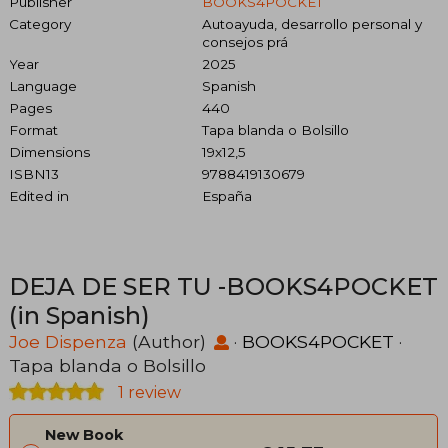
Publisher
BOOKS4POCKET
Category
Autoayuda, desarrollo personal y
consejos prá
Year
2025
Language
Spanish
Pages
440
Format
Tapa blanda o Bolsillo
Dimensions
19x12,5
ISBN13
9788419130679
Edited in
España
DEJA DE SER TU -BOOKS4POCKET
(in Spanish)
Joe Dispenza
(Author)
·
BOOKS4POCKET
·
Tapa blanda o Bolsillo
1 review
New Book