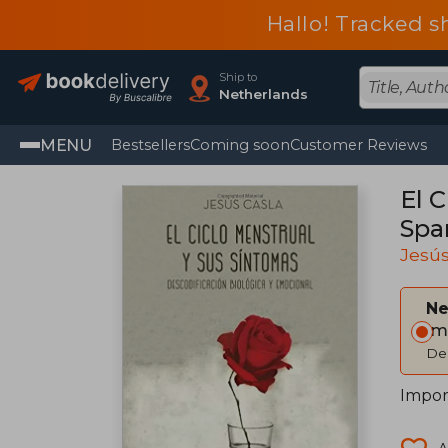
Hallo! Tracked s
Ship to
Netherlands
MENU
Bestsellers
Coming soon
Customer Reviews
El C
Spa
Jesús
Ne
Im
Del
Impor