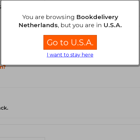
s about
You are browsing
Bookdelivery
Netherlands
, but you are in
U.S.A.
Go to U.S.A.
I want to stay here
n?
ack.