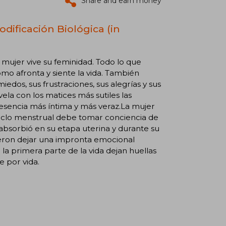
Share and earn money
dificación Biológica (in
a mujer vive su feminidad. Todo lo que
ómo afronta y siente la vida. También
iedos, sus frustraciones, sus alegrías y sus
ela con los matices más sutiles las
 esencia más íntima y más veraz.La mujer
ciclo menstrual debe tomar conciencia de
e absorbió en su etapa uterina y durante su
eron dejar una impronta emocional
 la primera parte de la vida dejan huellas
 por vida.