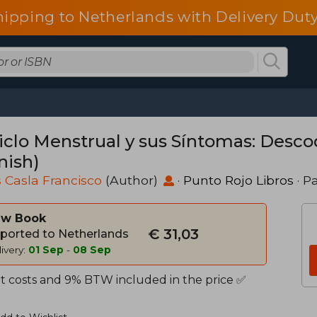
hipping to Netherlands with Delivery Duty
iclo Menstrual y sus Síntomas: Descod
nish)
 Casla Francisco
(Author)
·
Punto Rojo Libros
· P
w Book
€ 31,03
ported to Netherlands
ivery:
01 Sep
-
08 Sep
t costs and 9% BTW included in the price ✅