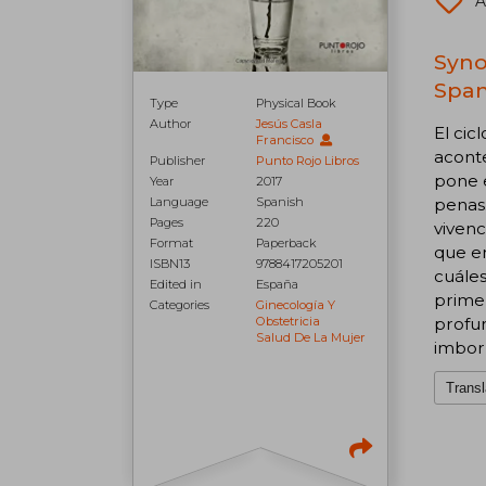
A
Syno
Span
Type
Physical Book
Author
Jesús Casla
El cic
Francisco
aconte
Publisher
Punto Rojo Libros
pone e
Year
2017
Language
Spanish
penas.
Pages
220
vivenc
Format
Paperback
que e
ISBN13
9788417205201
cuáles
Edited in
España
prime
Categories
Ginecología Y
Obstetricia
profun
Salud De La Mujer
imborr
Transl