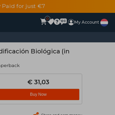
 Paid for just €7
0
My Account
ificación Biológica (in
aperback
€ 31,03
Buy Now