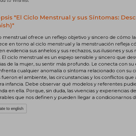
dd to Wishlist
psis "El Ciclo Menstrual y sus Síntomas: Desco
ish)"
lo menstrual ofrece un reflejo objetivo y sincero de cómo l
ce en torno al ciclo menstrual y la menstruación refleja c
n evidencia sus anhelos y sus rechazos, sus ilusiones y sus m
 El ciclo menstrual es un espejo sensible y sincero que desv
ias de la mujer, su sentir más profundo. Le conecta con su
nfrenta cualquier anomalía o síntoma relacionado con su 
 fueron el ambiente, las circunstancias y los conflictos qu
ra infancia. Debe observar qué modelos y referentes pudi
da en ella. Porque, sin duda, las vivencias y experiencias de
ables que nos definen y pueden llegar a condicionarnos de
ate to english