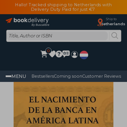
Hallo! Tracked shipping to Netherlands with
Delivery Duty Paid for just €7
Ship to
Netherlands
0
MENU
Bestsellers
Coming soon
Customer Reviews