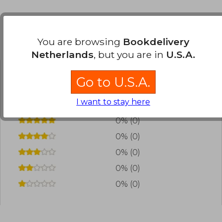
You are browsing
Bookdelivery
Customers reviews
Netherlands
, but you are in
U.S.A.
Go to U.S.A.
Have you read this book?
Login
to add your
review
.
I want to stay here
0% (0)
0% (0)
0% (0)
0% (0)
0% (0)