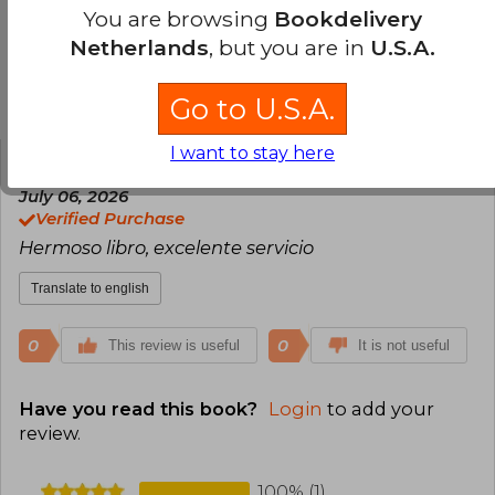
enrolled her in a typing course as a child.
You are browsing
Bookdelivery
Nowadays, she says she has fulfilled her dream:
Netherlands
, but you are in
U.S.A.
living off her books by bringing her characters to
life.
Customers reviews
Go to U.S.A.
I want to stay here
Guadalupe Endara De Janon
Monday,
July 06, 2026
Verified Purchase
Hermoso libro, excelente servicio
Translate to english
0
0
This review is useful
It is not useful
Have you read this book?
Login
to add your
review
.
100% (1)