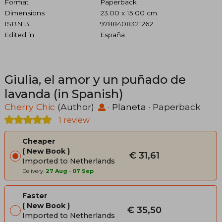
Format
Paperback
Dimensions
23.00 x 15.00 cm
ISBN13
9788408321262
Edited in
España
Giulia, el amor y un puñado de
lavanda (in Spanish)
Cherry Chic
(Author)
·
Planeta
· Paperback
1 review
Cheaper
New Book
€ 31,61
Imported to Netherlands
Delivery:
27 Aug
-
07 Sep
Faster
New Book
€ 35,50
Imported to Netherlands