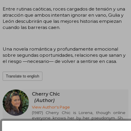
Entre rutinas caóticas, roces cargados de tensión y una
atracción que ambos intentan ignorar en vano, Giulia y
León descubrirán que las mejores historias empiezan
cuando las barreras caen.
Una novela romántica y profundamente emocional
sobre segundas oportunidades, relaciones que sanan y
el riesgo —necesario— de volver a sentirse en casa.
Translate to english
Cherry Chic
(Author)
View Author's Page
(1987) Cherry Chic is Lorena, though online
everyone knows her by her pseudonym. She
See more
always dreamed of writing a book; it all started
when her parents bought her an Olivetti and