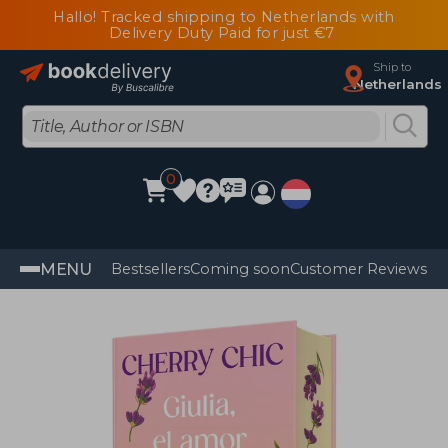
Hallo! Tracked shipping to Netherlands with
Delivery Duty Paid for just €7
Ship to
Netherlands
0
MENU
Bestsellers
Coming soon
Customer Reviews