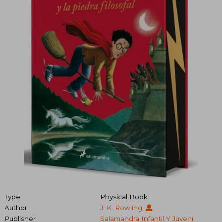
Type
Physical Book
Author
J. K. Rowling
Publisher
Salamandra Infantil Y Juvenil