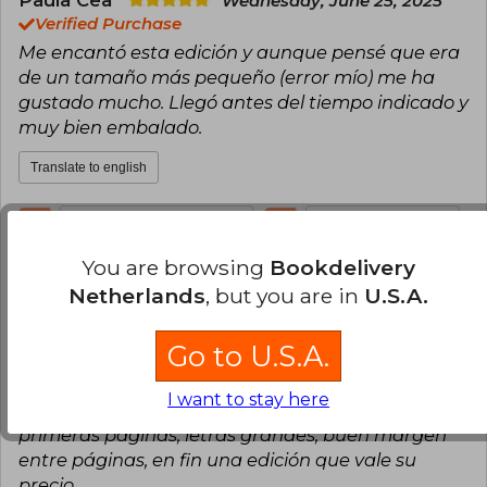
Wednesday, June 25, 2025
confesses she always wanted to be a writer.
She lives in Scotland with her family.
Verified Purchase
Me encantó esta edición y aunque pensé que era
de un tamaño más pequeño (error mío) me ha
gustado mucho. Llegó antes del tiempo indicado y
muy bien embalado.
Translate to english
4
0
This review is useful
It is not useful
You are browsing
Bookdelivery
Felipe Bustos Campos
Sunday, July 13,
Netherlands
, but you are in
U.S.A.
2025
Verified Purchase
Go to U.S.A.
Una edición especial muy bonita. Llegó en muy
buenas condiciones; tapa dura, cantos pintados,
I want to stay here
viene con un mapa de Hogwarts ilustrado en las
primeras páginas, letras grandes, buen margen
entre páginas, en fin una edición que vale su
precio.