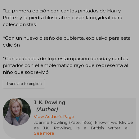
*La primera edición con cantos pintados de Harry
Potter y la piedra filosofal en castellano, ¡ideal para
coleccionistas!
*Con un nuevo diseño de cubierta, exclusivo para esta
edición
*Con acabados de lujo: estampación dorada y cantos
pintados con el emblemático rayo que representa al
niño que sobrevivió
Translate to english
J. K. Rowling
(Author)
View Author's Page
Joanne Rowling (Yate, 1965), known worldwide
as J.K. Rowling, is a British writer and
See more
screenwriter who has left a deep mark on
contemporary literature thanks to the creation