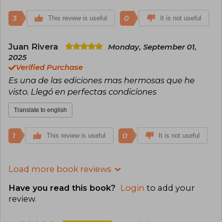
3
0
This review is useful
It is not useful
Juan Rivera
Monday, September 01,
2025
Verified Purchase
Es una de las ediciones mas hermosas que he
visto. Llegó en perfectas condiciones
Translate to english
1
0
This review is useful
It is not useful
Load more book reviews
Have you read this book?
Login
to add your
review
.