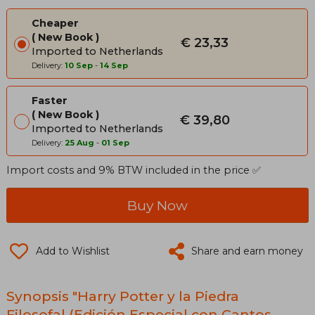
Cheaper
New Book
€ 23,33
Imported to Netherlands
Delivery:
10 Sep
-
14 Sep
Faster
New Book
€ 39,80
Imported to Netherlands
Delivery:
25 Aug
-
01 Sep
Import costs and 9% BTW included in the price ✅
Buy Now
Add to Wishlist
Share and earn money
Synopsis "Harry Potter y la Piedra
Filosofal (Edición Especial con Cantos