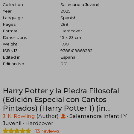
Collection
Salamandra Juvenil
Year
2025
Language
Spanish
Pages
288
Format
Hardcover
Dimensions
15 x 23 cm
Weight
1.00
ISBN13
9788419868282
Edited in
España
Edition No.
001
Harry Potter y la Piedra Filosofal
(Edición Especial con Cantos
Pintados) (Harry Potter 1) (in
Spanish)
J. K. Rowling
(Author)
·
Salamandra Infantil Y
Juvenil
· Hardcover
13 reviews