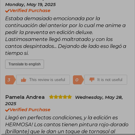
immersive style and vivid descriptions transport
Monday, May 19, 2025
readers to fascinating universes, where
Verified Purchase
courage, loyalty, and dark secrets play a central
Estaba demasiado emocionada por la
role.
continuación del anterior por lo cual me anime a
Inspired by her love for video games, ancient
pedir la preventa en edición deluxe.
myths, and fantasy literature, Carissa Broadbent
Lastimosamente llegó maltratado y con los
constructs plots that invite reflection on
cantos despintados... Dejando de lado eso llegó a
humanity even in the most magical contexts.
tiempo si.
Translate to english
3
0
This review is useful
It is not useful
Pamela Andrea
Wednesday, May 28,
2025
Verified Purchase
Llegó en perfectas condiciones, y la edición es
HERMOSA! Los cantos tienen pintura rojo-dorado
(brillante) que le dan un toque de tornasol al