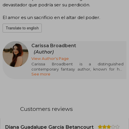
devastador que podría ser su perdición.
El amor es un sacrificio en el altar del poder.
Translate to english
Carissa Broadbent
(Author)
View Author's Page
Carissa Broadbent is a distinguished
contemporary fantasy author, known for her
See more
captivating stories full of action, romance, and
intricately built magical worlds. With a unique
ability to blend complex characters and thrilling
plots, Carissa has earned a prominent place in
the epic fantasy genre.
Since her debut, Broadbent has captivated
Customers reviews
readers around the world with works like "The
Serpent and the Wings of Night", part of her
acclaimed Crowns of Nyaxia series, which mixes
politics, intrigue, and supernatural creatures. Her
Diana Guadalupe García Betancourt