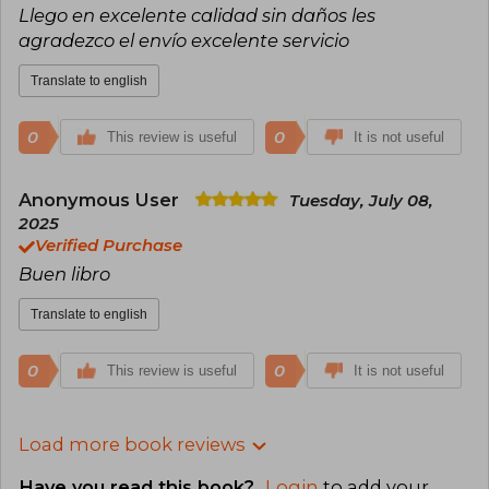
Llego en excelente calidad sin daños les
agradezco el envío excelente servicio
Translate to english
0
0
This review is useful
It is not useful
Anonymous User
Tuesday, July 08,
2025
Verified Purchase
Buen libro
Translate to english
0
0
This review is useful
It is not useful
Load more book reviews
Have you read this book?
Login
to add your