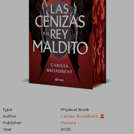
Type
Physical Book
Author
Carissa Broadbent
Publisher
Planeta
Year
2025