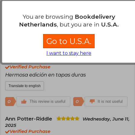
mover el libro. Empezando la leerlo y la historia
atrapa de inmediato
You are browsing
Bookdelivery
Translate to english
Netherlands
, but you are in
U.S.A.
2
0
This review is useful
It is not useful
Go to U.S.A.
I want to stay here
Juan Bautista Salera
Wednesday, June
04, 2025
Verified Purchase
Hermosa edición en tapas duras
Translate to english
0
0
This review is useful
It is not useful
Ann Potter-Riddle
Wednesday, June 11,
2025
Verified Purchase