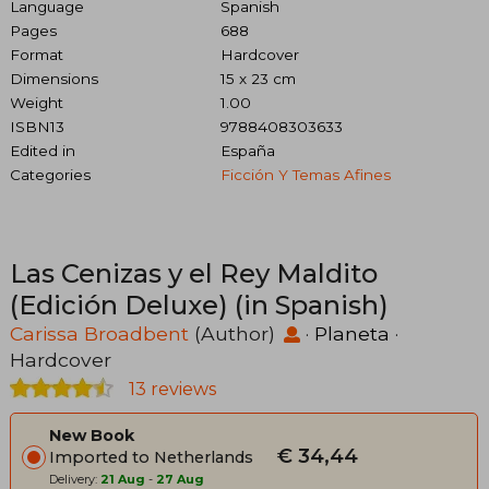
Language
Spanish
Pages
688
Format
Hardcover
Dimensions
15 x 23 cm
Weight
1.00
ISBN13
9788408303633
Edited in
España
Categories
Ficción Y Temas Afines
Las Cenizas y el Rey Maldito
(Edición Deluxe) (in Spanish)
Carissa Broadbent
(Author)
·
Planeta
·
Hardcover
13 reviews
New Book
€ 34,44
Imported to Netherlands
Delivery:
21 Aug
-
27 Aug