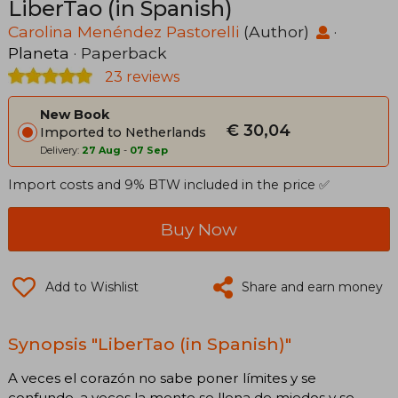
LiberTao (in Spanish)
Carolina Menéndez Pastorelli
(Author)
·
Planeta
· Paperback
23 reviews
New Book
€ 30,04
Imported to Netherlands
Delivery:
27 Aug
-
07 Sep
Import costs and 9% BTW included in the price ✅
Buy Now
Add to Wishlist
Share and earn money
Synopsis "LiberTao (in Spanish)"
A veces el corazón no sabe poner límites y se
confunde, a veces la mente se llena de miedos y se