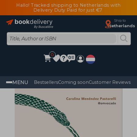
Hallo! Tracked shipping to Netherlands with
Delivery Duty Paid for just €7
Ship to
Netherlands
0
MENU
Bestsellers
Coming soon
Customer Reviews