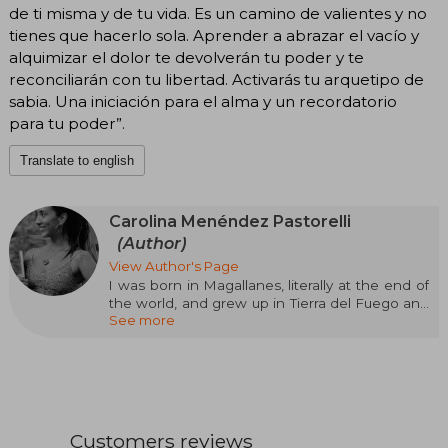
de ti misma y de tu vida. Es un camino de valientes y no
tienes que hacerlo sola. Aprender a abrazar el vacío y
alquimizar el dolor te devolverán tu poder y te
reconciliarán con tu libertad. Activarás tu arquetipo de
sabia. Una iniciación para el alma y un recordatorio
para tu poder”.
Translate to english
Carolina Menéndez Pastorelli
(Author)
View Author's Page
I was born in Magallanes, literally at the end of
the world, and grew up in Tierra del Fuego and
See more
Punta Arenas.
I have always been a being of metal and fire. As
a child, I loved my solitude and being with
animals, and I spent my time talking to trees. I
always wanted to dedicate my life to something
related to nature, but over time I forgot,
followed a path that seemed laid out by others,
Customers reviews
and fell into a deep depression.