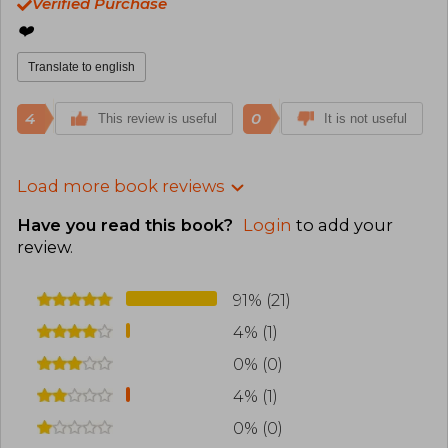
Verified Purchase
❤️‍
Translate to english
4
0
This review is useful
It is not useful
Load more book reviews
Have you read this book?
Login
to add your
review
.
91% (21)
4% (1)
0% (0)
4% (1)
0% (0)