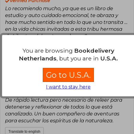
Verified Purchase
Lo recomiendo mucho, ya que es un libro de
estudio y auto cuidado emocional, te abraza y
hace mucho sentido en todo lo que uno transita …
en la vida chicas invitadas a esta tribu hermosa
de Libertao deben tener el suyo !!
Translate to english
You are browsing
Bookdelivery
Netherlands
, but you are in
U.S.A.
7
0
This review is useful
It is not useful
Go to U.S.A.
Javiera Espínola Díaz
Friday, June 21,
2024
I want to stay here
Verified Purchase
De rápido lectura pero necesario de releer para
detenerse y reflexionar de todos lo que está
canalizado. Un buen compañero de aventuras
para escuchar los espíritus de la naturaleza.
Translate to english