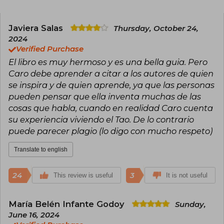
This led me to start a deep spiritual search for
myself, one that resonated with my authenticity
and feminine wisdom. This began more than a
Javiera Salas
Thursday, October 24,
decade ago with monks in Nepal, in India,
2024
Australia, and Europe, learning with a shaman in
Verified Purchase
Ecuador and with tantra teachers in Costa Rica.
El libro es muy hermoso y es una bella guia. Pero
From there, I dedicated myself to following and
embodying all the wisdom I found on my travels.
Caro debe aprender a citar a los autores de quien
se inspira y de quien aprende, ya que las personas
I began to study everything that ignited my
pueden pensar que ella inventa muchas de las
heart and came to yoga, tantra, and Tao, which
cosas que habla, cuando en realidad Caro cuenta
today I love and guide my life. I feel that my
mission is to put words to the language of
su experiencia viviendo el Tao. De lo contrario
nature and the Universe. Today I am a teacher of
puede parecer plagio (lo digo con mucho respeto)
meditation, yoga, and feminine wisdom. But,
above all, I am a being who never wants to
Translate to english
forget that it has a soul that guides it at every
step. We are all souls full of wisdom and my path
is simply to remember it for myself and perhaps
24
3
This review is useful
It is not useful
also for someone else.
María Belén Infante Godoy
Sunday,
June 16, 2024