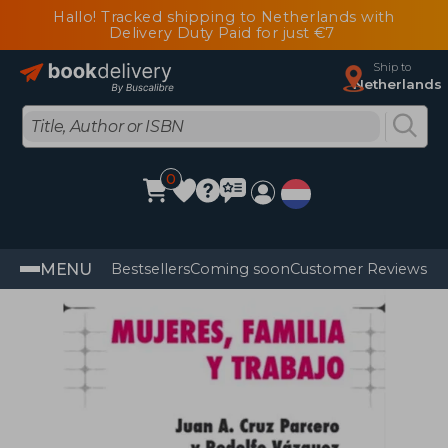
Hallo! Tracked shipping to Netherlands with
Delivery Duty Paid for just €7
Ship to
Netherlands
0
MENU
Bestsellers
Coming soon
Customer Reviews