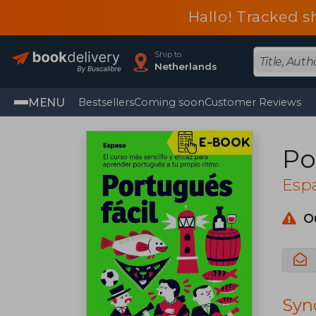
Hallo! Tracked s
Ship to
Netherlands
MENU
Bestsellers
Coming soon
Customer Reviews
Po
Esp
O
Syn