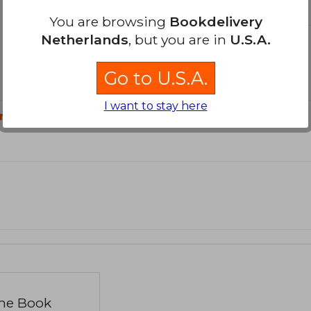
You are browsing
Bookdelivery
Netherlands
, but you are in
U.S.A.
Go to U.S.A.
I want to stay here
n?
the Book