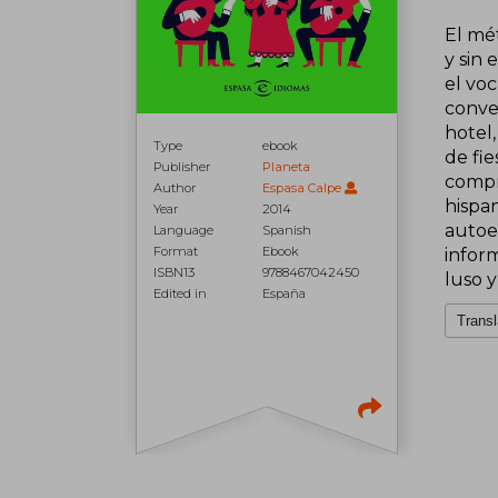
El mé
y sin 
el vo
conve
hotel,
Type
ebook
de fie
Publisher
Planeta
compr
Author
Espasa Calpe
hispan
Year
2014
autoev
Language
Spanish
Format
Ebook
infor
ISBN13
9788467042450
luso y
Edited in
España
Transl