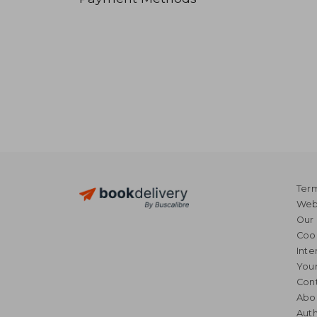
Term
Webs
Our 
Coo
Inte
Your
Cont
Abo
Auth