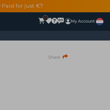
 Paid for just €7
0
My Account
Share