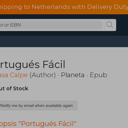
hipping to Netherlands with Delivery Duty
rtugués Fácil
asa Calpe
(Author) ·
Planeta
· Epub
ut of Stock
Notify me by email when available again
opsis "Portugués Fácil"