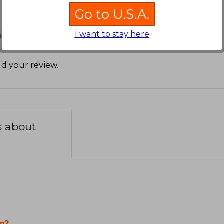
Go to U.S.A.
I want to stay here
 is not useful
d your review
.
s about
n?