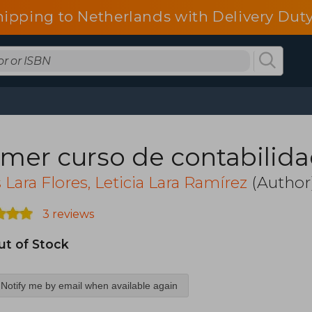
hipping to Netherlands with Delivery Duty
imer curso de contabilid
s Lara Flores, Leticia Lara Ramírez
(Author)
3 reviews
ut of Stock
Notify me by email when available again