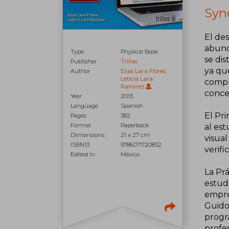
Syn
El des
abund
Type
Physical Book
se dis
Publisher
Trillas
ya que
Author
Elias Lara Flores,
Leticia Lara
compro
Ramírez
concep
Year
2013
Language
Spanish
El Pr
Pages
382
Format
Paperback
al est
Dimensions
21 x 27 cm
visual
ISBN13
9786071720832
verifi
Edited in
México
La Pr
estud
empre
Guido
progra
profes