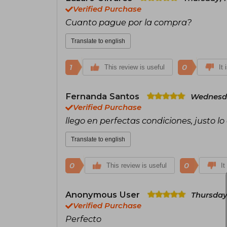
Verified Purchase
Cuanto pague por la compra?
Translate to english
1
0
This review is useful
It 
Fernanda Santos
Wednesda
Verified Purchase
llego en perfectas condiciones, justo l
Translate to english
0
0
This review is useful
It
Anonymous User
Thursday,
Verified Purchase
Perfecto