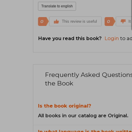
Translate to english
0
0
This review is useful
It
Have you read this book?
Login
to ad
Frequently Asked Question
the Book
Is the book original?
All books in our catalog are Original.
In what language is the book writte