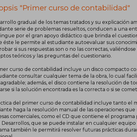
opsis "Primer curso de contabilidad"
arrollo gradual de los temas tratados y su explicación amp
ante serie de problemas resueltos, conducen a una ente
tingue por el gran apoyo didáctico que brinda el cuestiona
 éste le permite al estudiante autoevaluar sus conocimie
bar si sus respuestas son o no las correctas, valiéndose
tos teóricos y las preguntas del cuestionario.
imer curso de contabilidad incluye un disco compacto c
udiante consultar cualquier tema de la obra, lo cual fac
 agradable; además, el disco contiene la resolución de to
carse si la solución encontrada es la correcta o si se come
áctica del primer curso de contabilidad incluye tanto el
iante haga la resolución manual de las operaciones que 
sas comerciales, como el CD que contiene el programa p
 Desarrollos, que se puede instalar en cualquier equipo
ma también le permitirá resolver futuras prácticas durant
ional.