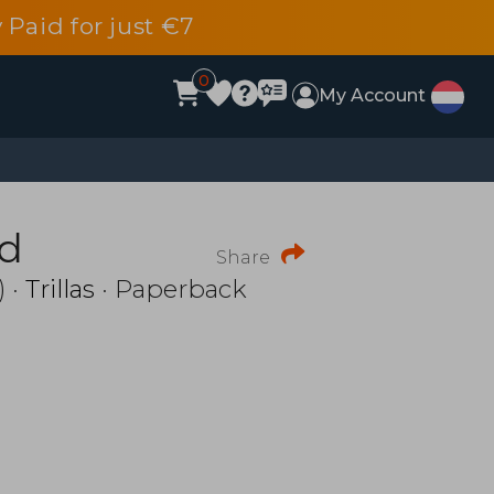
 Paid for just €7
0
My Account
ad
Share
 ·
Trillas
· Paperback