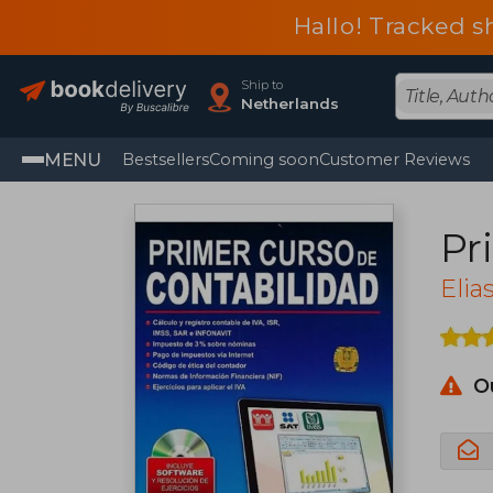
Hallo! Tracked s
Ship to
Netherlands
MENU
Bestsellers
Coming soon
Customer Reviews
Pr
Elia
O