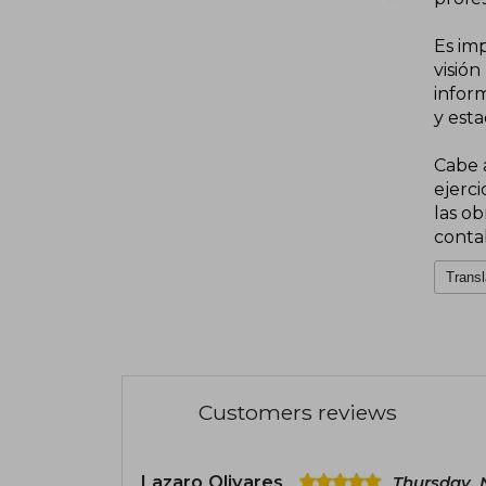
Es im
visión
infor
y esta
Cabe 
ejerci
las ob
contab
Transl
Customers reviews
Lazaro Olivares
Thursday, 