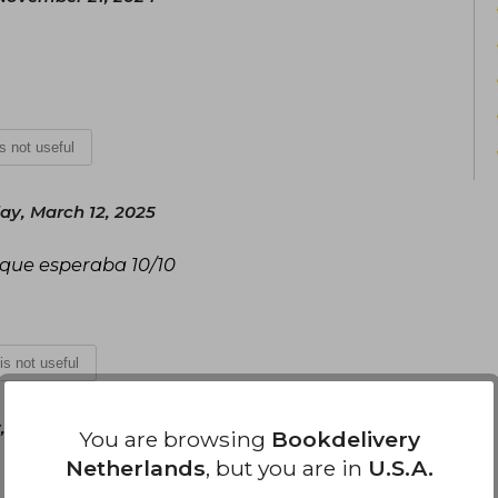
is not useful
y, March 12, 2025
o que esperaba 10/10
 is not useful
 June 19, 2025
You are browsing
Bookdelivery
Netherlands
, but you are in
U.S.A.