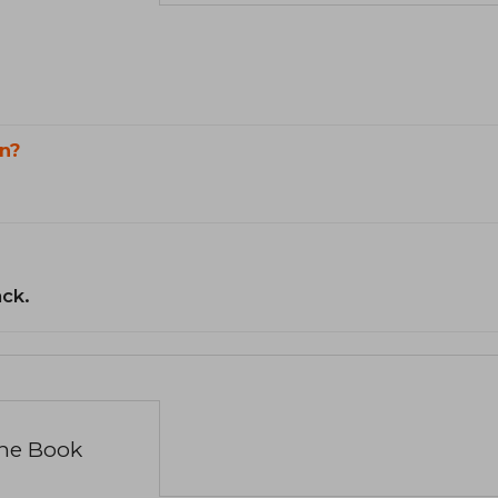
n?
ack.
the Book