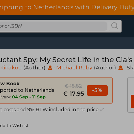
hipping to Netherlands with Delivery Duty
ctant Spy: My Secret Life in the Cia's
Kiriakou
(Author)
·
Michael Ruby
(Author)
·
Sk
w Book
€ 18,82
-5%
ported to Netherlands
€ 17,95
ivery:
04 Sep
-
11 Sep
t costs and 9% BTW included in the price ✅
dd to Wishlist