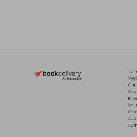
Term
Webs
Our 
Coo
Inte
Your
Cont
Abo
Auth