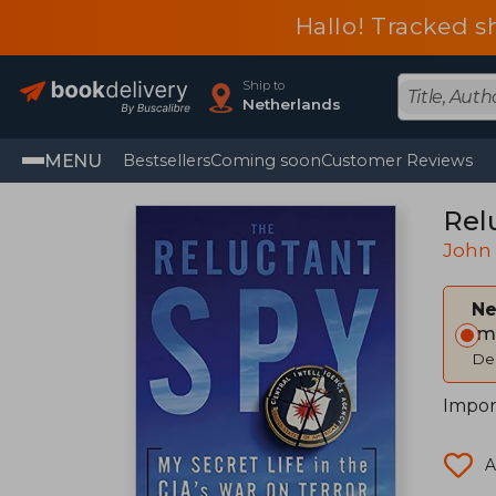
Hallo! Tracked s
Ship to
Netherlands
MENU
Bestsellers
Coming soon
Customer Reviews
Relu
John 
Ne
Im
Del
Impor
A