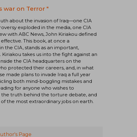
s war on Terror "
truth about the invasion of Iraq—one CIA
roversy exploded in the media, one CIA
iew with ABC News, John Kiriakou defined
effective. This book, at once a
 in the CIA, stands as an important,
iriakou takes us into the fight against an
e inside the CIA headquarters on the
o protected their careers, and, in what
 made plans to invade Iraq a full year
nicling both mind-boggling mistakes and
 reading for anyone who wishes to
, the truth behind the torture debate, and
f the most extraordinary jobs on earth.
uthor's Page