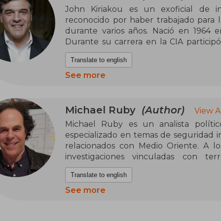
John Kiriakou es un exoficial de in
reconocido por haber trabajado para la
durante varios años. Nació en 1964 en
Durante su carrera en la CIA particip
asuntos relacionados con Medio Orient
Translate to english
septiembre de 2001, tuvo un papel imp
con Al Qaeda.
See more
Kiriakou se hizo mundialmente c
públicamente el uso de tortura por 
Michael Ruby
(Author)
View A
sospechosos de terrorismo. Fue uno de 
Michael Ruby es un analista polític
práctica del “waterboarding”, lo q
especializado en temas de seguridad int
derechos humanos y la seguridad nac
relacionados con Medio Oriente. A lo
filtración de información clasificada, f
investigaciones vinculadas con terr
en prisión.
conflictos geopolíticos. Sus escritos
Translate to english
decisiones políticas y militares de Esta
Además de su trabajo como analista y c
See more
escrito varios libros sobre inteligenci
Ruby ha colaborado con diferentes med
obras destacan por ofrecer una visión cr
ha desarrollado análisis sobre amen
defender la transparencia y la rendició