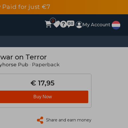
 Paid for just €7
0
My Account
 war on Terror
yhorse Pub
· Paperback
€ 17,95
Buy Now
Share and earn money