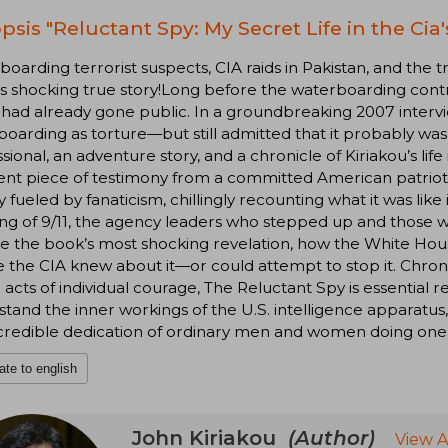
psis "Reluctant Spy: My Secret Life in the Cia'
oarding terrorist suspects, CIA raids in Pakistan, and the 
s shocking true story!Long before the waterboarding cont
had already gone public. In a groundbreaking 2007 interv
oarding as torture—but still admitted that it probably was 
sional, an adventure story, and a chronicle of Kiriakou’s life
nt piece of testimony from a committed American patriot. K
fueled by fanaticism, chillingly recounting what it was lik
g of 9/11, the agency leaders who stepped up and those wh
 the book’s most shocking revelation, how the White House
 the CIA knew about it—or could attempt to stop it. Chro
 acts of individual courage, The Reluctant Spy is essential
tand the inner workings of the U.S. intelligence apparatus
credible dedication of ordinary men and women doing one o
ate to english
John Kiriakou
(Author)
View A