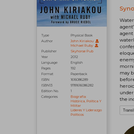
Syno
Waterb
agent’
agent 
Type
Physical Book
waterb
Author
John Kiriakou
Michael Ruby
confes
Publisher
Skyhorse Pub
eloque
Year
2012
enemy 
Language
English
mornin
Pages
192
may be
Format
Paperback
before
ISBN
1616086289
heroic
ISBN13
9781616086282
Edition No.
1
unders
Categories
Biografía:
the in
Histórica, Política Y
Militar
Transl
Líderes Y Liderazgo
Políticos