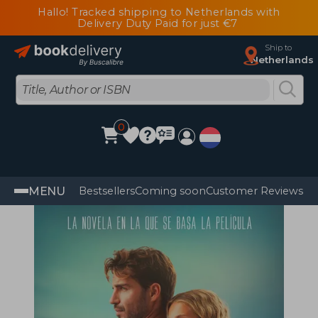
Hallo! Tracked shipping to Netherlands with
Delivery Duty Paid for just €7
Ship to
Netherlands
0
MENU
Bestsellers
Coming soon
Customer Reviews