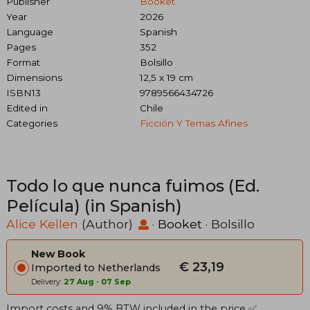
Publisher
Booket
Year
2026
Language
Spanish
Pages
352
Format
Bolsillo
Dimensions
12,5 x 19 cm
ISBN13
9789566434726
Edited in
Chile
Categories
Ficción Y Temas Afines
Todo lo que nunca fuimos (Ed.
Película) (in Spanish)
Alice Kellen
(Author)
·
Booket
· Bolsillo
New Book
€ 23,19
Imported to Netherlands
Delivery:
27 Aug
-
07 Sep
Import costs and 9% BTW included in the price ✅