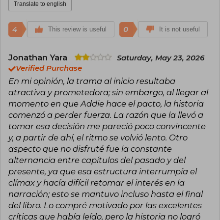
Translate to english
as a key voice in contemporary fantasy
literature.
4
0
This review is useful
It is not useful
Jonathan Yara
Saturday, May 23, 2026
Verified Purchase
En mi opinión, la trama al inicio resultaba
atractiva y prometedora; sin embargo, al llegar al
momento en que Addie hace el pacto, la historia
comenzó a perder fuerza. La razón que la llevó a
tomar esa decisión me pareció poco convincente
y, a partir de ahí, el ritmo se volvió lento. Otro
aspecto que no disfruté fue la constante
alternancia entre capítulos del pasado y del
presente, ya que esa estructura interrumpía el
clímax y hacía difícil retomar el interés en la
narración; esto se mantuvo incluso hasta el final
del libro. Lo compré motivado por las excelentes
críticas que había leído, pero la historia no logró