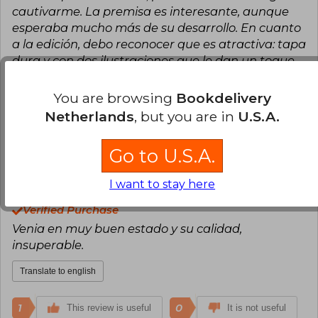
cautivarme. La premisa es interesante, aunque
esperaba mucho más de su desarrollo. En cuanto
a la edición, debo reconocer que es atractiva: tapa
dura y con dos ilustraciones que le dan un toque
especial.
You are browsing
Bookdelivery
Translate to english
Netherlands
, but you are in
U.S.A.
4
0
This review is useful
It is not useful
Go to U.S.A.
Anonymous User
Wednesday,
I want to stay here
December 17, 2025
Verified Purchase
Venia en muy buen estado y su calidad,
insuperable.
Translate to english
1
0
This review is useful
It is not useful