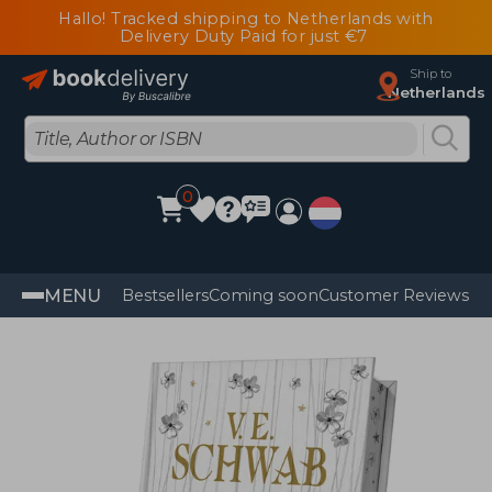
Hallo! Tracked shipping to Netherlands with
Delivery Duty Paid for just €7
Ship to
Netherlands
0
MENU
Bestsellers
Coming soon
Customer Reviews