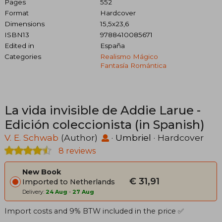
Pages
552
Format
Hardcover
Dimensions
15,5x23,6
ISBN13
9788410085671
Edited in
España
Categories
Realismo Mágico
Fantasía Romántica
La vida invisible de Addie Larue -
Edición coleccionista (in Spanish)
V. E. Schwab
(Author)
·
Umbriel
· Hardcover
8 reviews
New Book
€ 31,91
Imported to Netherlands
Delivery:
24 Aug
-
27 Aug
Import costs and 9% BTW included in the price ✅