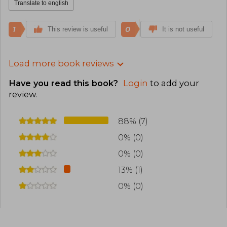
Translate to english
1
0
This review is useful
It is not useful
Load more book reviews
Have you read this book?
Login
to add your
review
.
88% (7)
0% (0)
0% (0)
13% (1)
0% (0)