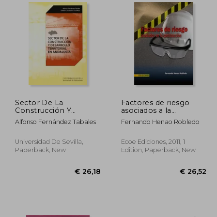
42,73
€ 37,59
Sector De La
Factores de riesgo
Construcción Y
asociados a la
Desarrollo Territorial
construcción (in
Alfonso Fernández Tabales
Fernando Henao Robledo
En Andalucía (Historia
Spanish)
y Geografía) (in
Spanish)
Universidad De Sevilla,
Ecoe Ediciones, 2011, 1
Paperback, New
Edition, Paperback, New