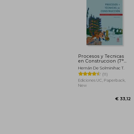
€ 
Procesos y Tecnicas
en Construccion (7°
Edicion) (in Spanish)
Hernán De Solminihac T.
(11)
Ediciones UC, Paperback,
New