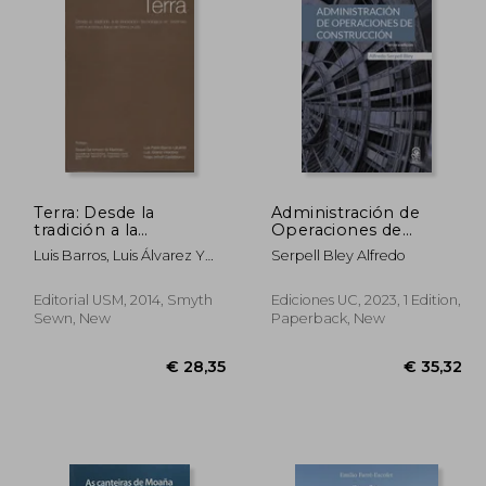
26,38
€ 28,71
Terra: Desde la
Administración de
tradición a la
Operaciones de
innovación
Construcción (in
Luis Barros, Luis Álvarez Y
Serpell Bley Alfredo
tecnológica en
Spanish)
Felipe Imhoff
sistemas constructivos
a base de tierra cruda
Editorial USM, 2014, Smyth
Ediciones UC, 2023, 1 Edition,
(in Spanish)
Sewn, New
Paperback, New