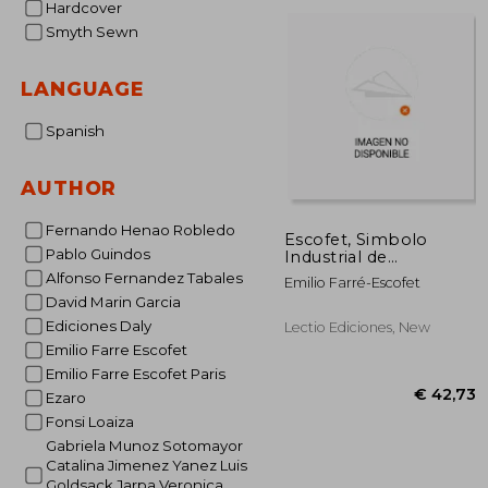
Hardcover
€ 
Smyth Sewn
LANGUAGE
Spanish
AUTHOR
Fernando Henao Robledo
Escofet, Simbolo
Pablo Guindos
Industrial de
Barcelona. (in Spanish)
Alfonso Fernandez Tabales
Emilio Farré-Escofet
David Marin Garcia
Ediciones Daly
Lectio Ediciones, New
Emilio Farre Escofet
Emilio Farre Escofet Paris
Ezaro
Fonsi Loaiza
Gabriela Munoz Sotomayor
Catalina Jimenez Yanez Luis
Goldsack Jarpa Veronica