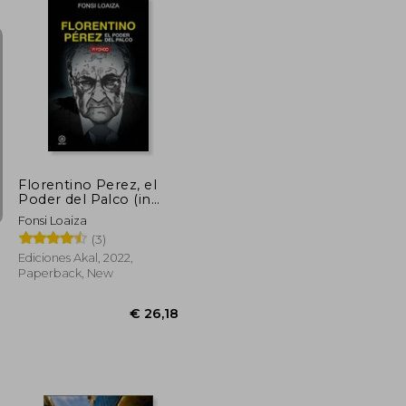
€ 26,52
€ 40,30
Florentino Perez, el
Poder del Palco (in
Spanish)
Fonsi Loaiza
(3)
Ediciones Akal, 2022,
Paperback, New