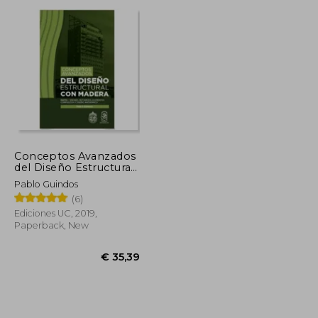
€ 29,85
€ 14,90
Conceptos Avanzados
del Diseño Estructural
con Madera: Parte i:
Pablo Guindos
Uniones, Refuerzos,
(6)
Elementos
Compuestos y Diseño
Ediciones UC, 2019,
Antisísmico (in
Paperback, New
Spanish)