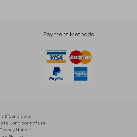
Payment Methods
33,12
€ 31,61
s & Conditions
ite Conditions of Use
Privacy Notice
kies Notice