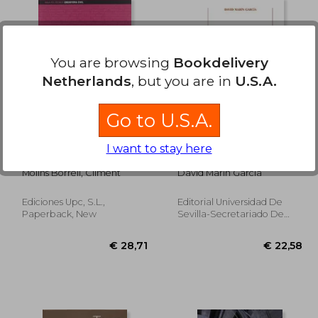
You are browsing
Bookdelivery
27,38
€ 26,18
Netherlands
, but you are in
U.S.A.
Go to U.S.A.
Formigo Armat i
Investigar, Inventar,
I want to stay here
Pretensat. Exercicis
Patentar, Edificar (in
Curts de Bases de
Spanish)
Molins Borrell, Climent
David Marín García
Calcul i Estats Limits
(in Spanish)
Ediciones Upc, S.L.,
Editorial Universidad De
Paperback, New
Sevilla-Secretariado De
Publicaciones, 2018, 1
Edition, Paperback, New