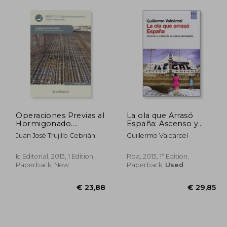
Operaciones Previas al
La ola que Arrasó
Hormigonado.
España: Ascenso y
Eoch0108 -
Caída de la Cultura del
Juan José Trujillo Cebrián
Guillermo Valcarcel
Operaciones de
Ladrillo (in Spanish)
Hormigón (in Spanish)
Ic Editorial, 2013, 1 Edition,
Rba, 2013, 1ª Edition,
Paperback, New
Paperback,
Used