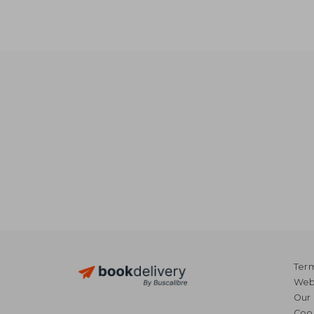
€ 
Term
Webs
Our 
Coo