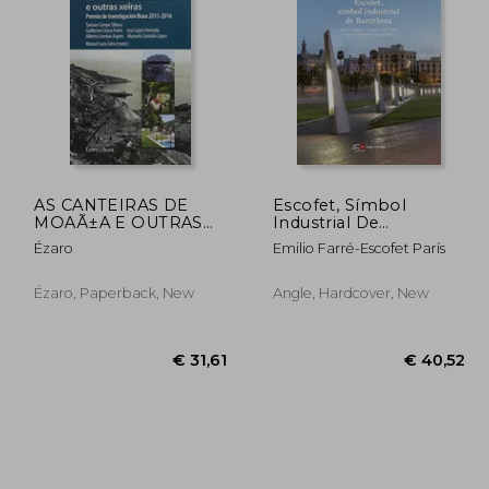
25,20
€ 28,35
AS CANTEIRAS DE
Escofet, Símbol
MOAÃ±A E OUTRAS
Industrial De
XEIRAS (in Spanish)
Barcelona (Altres)
Ézaro
Emilio Farré-Escofet París
Ézaro, Paperback, New
Angle, Hardcover, New