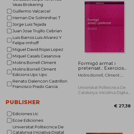
Veas Brokering
Guillermo Valcarcel
€ 
Hernan De Solminihac T
Jorge Luis Tejada
Juan Jose Trujillo Cebrian
Luis Barros Luis Alvarez Y
Felipe Imhoff
Miguel David Rojas Lopez
Miquel Casals Casanova
Molins Borrell Climent
Formigó armat i
pretensat.: Exercicis
Molins Borrell Climent
curts de bases de
Edicions Upc Upc
Molins Borrell, Climent ;
càlcul i estats límit
Edicions Upc, Upc
Renato Dalencon Castrillon
(Aula Politècnica) (in
Francisco Prado Garcia
Spanish)
Universitat Politecnica De
Catalunya. Iniciativa Digital
Politecnica, Paperback,
PUBLISHER
New
Ediciones Uc
Ecoe Ediciones
Universitat Politecnica De
Catalunya Iniciativa Digital