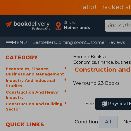
Hallo! Tracked s
Ship to
Netherlands
MENU
Bestsellers
Coming soon
Customer Reviews
Home
Books
CATEGORY
Economics, finance, busin
Construction and
Economics, Finance,
Business And Management
Industry And Industrial
We found 23 Books
Studies
Construction And Heavy
Industry
See:
Physical
Construction And Building
Sector
Condition:
All
Ne
QUICK LINKS