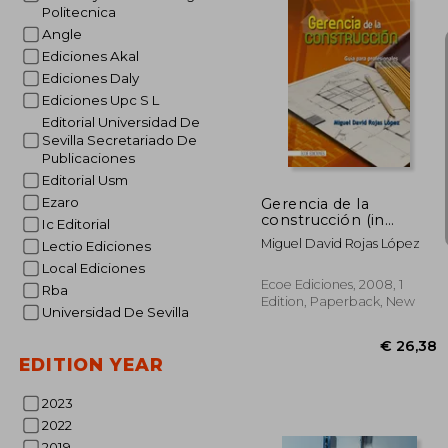
Politecnica
Angle
Ediciones Akal
Ediciones Daly
€ 
Ediciones Upc S L
Editorial Universidad De
Sevilla Secretariado De
Publicaciones
Editorial Usm
Ezaro
Gerencia de la
construcción (in
Ic Editorial
Spanish)
Miguel David Rojas López
Lectio Ediciones
Local Ediciones
Ecoe Ediciones, 2008, 1
Rba
Edition, Paperback, New
Universidad De Sevilla
EDITION YEAR
2023
2022
2019