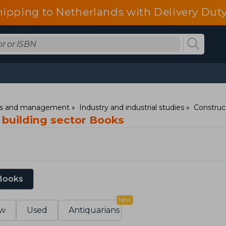
hipping to Netherlands with Delivery Duty
ess and management
Industry and industrial studies
Construc
 building sector Books
 Books
New
w
Used
Antiquarians