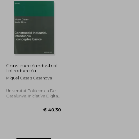
€ 34,99
€ 35,39
Construcció industrial.
Introducció i
conceptes bàsics
Miquel Casals Casanova
(Politext) (in Spanish)
Universitat Politecnica De
Catalunya. Iniciativa Digital
Politecnica, Paperback,
New