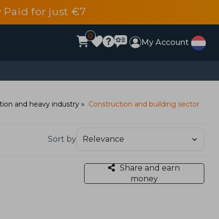
 Paid for just €7
0
My Account
tion and heavy industry
Construction and building sector
Sort by
Share and earn
money