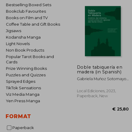
Bestselling Boxed Sets
Bookclub Favourites
Books on Film and TV
Coffee Table and Gift Books
Jigsaws
Kodansha Manga
Light Novels
Non Book Products
Popular Tarot Books and
Cards
Doble tabiquería en
Prize Winning Books
madera (in Spanish)
Puzzles and Quizzes
Gabriela Muñoz Sotomayor,
Sprayed Edges
Catalina Jiménez Yáñez,
TikTok Sensations
Luis Goldsack Jarpa,
Local Ediciones, 2023,
Verónica Veas Brokering
Viz Media Manga
Paperback, New
Yen Press Manga
FORMAT
Paperback