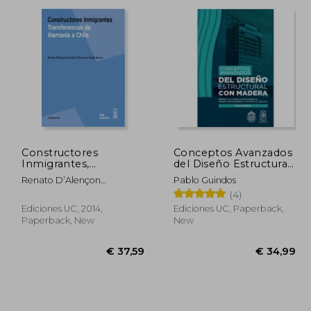
25,80
€ 23,88
Constructores
Conceptos Avanzados
Inmigrantes,
del Diseño Estructural
Transferencias de
con Madera (in
Renato D’Alençon
Pablo Guindos
Alemania a Chile (in
Spanish)
Castrillón, Francisco Prado
(4)
Spanish)
García
Ediciones UC, 2014,
Ediciones UC, Paperback,
Paperback, New
New