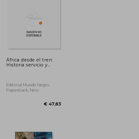
€ 38,10
€ 30,48
África desde el tren
Historia servicio y
futuro del ferrocarril
negroafricano (in
Spanish)
Editorial Mundo Negro,
Paperback, New