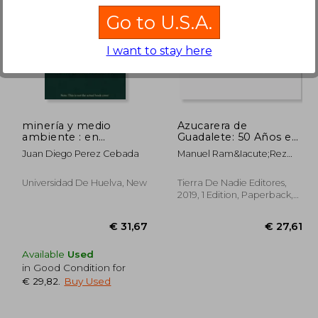
Go to U.S.A.
I want to stay here
40,64
€ 34,87
minería y medio
Azucarera de
ambiente : en
Guadalete: 50 Años en
perspectiva histórica
Jerez (in Spanish)
Juan Diego Perez Cebada
Manuel Ram&Iacute;Rez
(in Spanish)
L&Oacute;Pez
Universidad De Huelva, New
Tierra De Nadie Editores,
2019, 1 Edition, Paperback,
New
Available
Used
in Good Condition for
€ 29,82
.
Buy Used