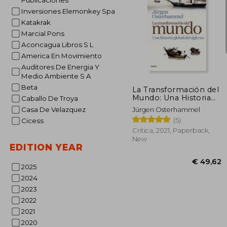
Publicaciones
Inversiones Elemonkey Spa
Katakrak
Marcial Pons
Aconcagua Libros S L
America En Movimiento
€ 
Auditores De Energia Y
Medio Ambiente S A
Beta
La Transformación del
Mundo: Una Historia
Caballo De Troya
Global del Siglo XIX (in
Casa De Velazquez
Jürgen Osterhammel
Spanish)
(5)
Cicess
Crítica, 2021, Paperback,
New
EDITION YEAR
2025
2024
2023
2022
2021
2020