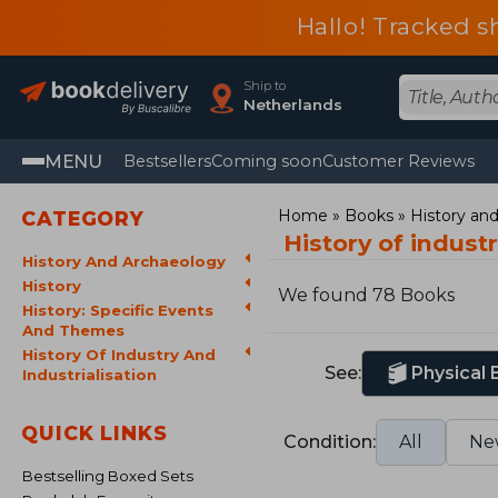
Hallo! Tracked s
Ship to
Netherlands
MENU
Bestsellers
Coming soon
Customer Reviews
Home
Books
History an
CATEGORY
History of indust
History And Archaeology
History
We found 78 Books
History: Specific Events
And Themes
History Of Industry And
See:
Physical
Industrialisation
QUICK LINKS
Condition:
All
Ne
Bestselling Boxed Sets