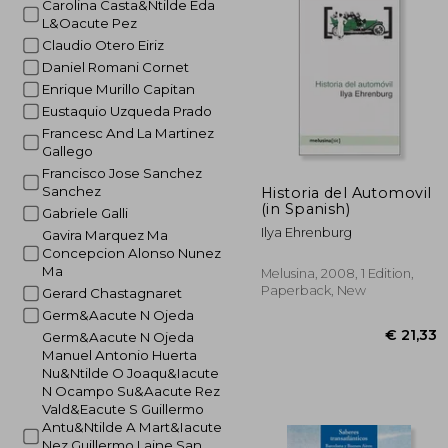
Carolina Casta&Ntilde Eda
L&Oacute Pez
€ 
Claudio Otero Eiriz
Daniel Romani Cornet
Enrique Murillo Capitan
Eustaquio Uzqueda Prado
Francesc And La Martinez
Gallego
Francisco Jose Sanchez
Sanchez
Historia del Automovil
(in Spanish)
Gabriele Galli
Ilya Ehrenburg
Gavira Marquez Ma
Concepcion Alonso Nunez
Ma
Melusina, 2008, 1 Edition,
Paperback, New
Gerard Chastagnaret
Germ&Aacute N Ojeda
Germ&Aacute N Ojeda
Manuel Antonio Huerta
Nu&Ntilde O Joaqu&Iacute
N Ocampo Su&Aacute Rez
Vald&Eacute S Guillermo
Antu&Ntilde A Mart&Iacute
Nez Guillermo Laine San