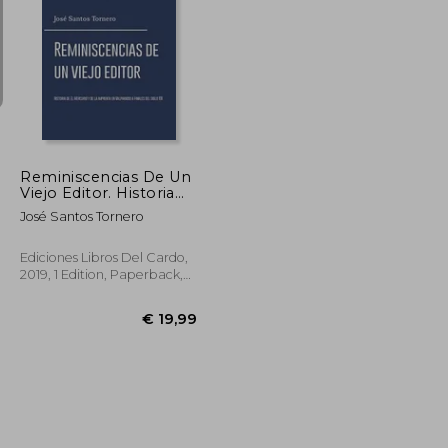
€ 27,47
€ 49,62
Reminiscencias De Un
Viejo Editor. Historia
de El Mercurio y de la
José Santos Tornero
imprenta en
Valparaíso a finales del
siglo XIX (in Spanish)
Ediciones Libros Del Cardo,
2019, 1 Edition, Paperback,
New