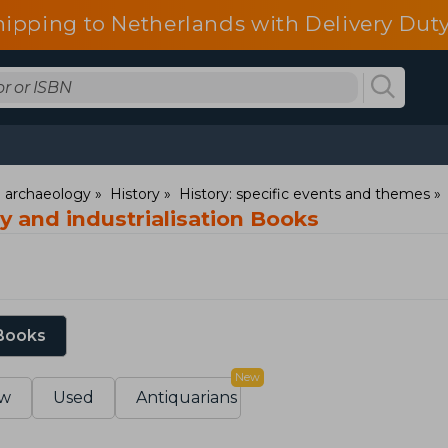
hipping to Netherlands with Delivery Duty
d archaeology
History
History: specific events and themes
ry and industrialisation Books
 Books
New
w
Used
Antiquarians