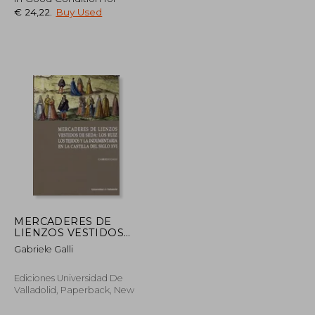
€ 24,22
.
Buy Used
€ 30,11
€ 35,36
MERCADERES DE
LIENZOS VESTIDOS
DE SEDA: LOS RUIZ.
Gabriele Galli
LOS TEJIDOS Y LA
INDUMENTARIA EN
LA CASTILLA DEL
Ediciones Universidad De
SIGLO XVI (in Spanish)
Valladolid, Paperback, New