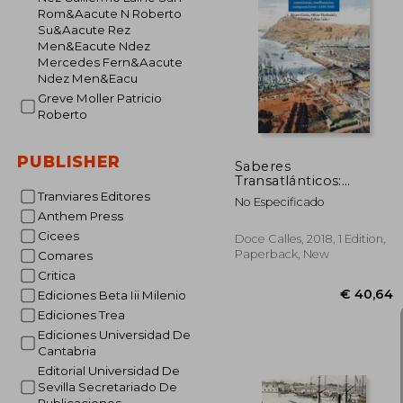
Rom&Aacute N Roberto
Su&Aacute Rez
Men&Eacute Ndez
Mercedes Fern&Aacute
€ 
Ndez Men&Eacu
Greve Moller Patricio
Roberto
PUBLISHER
Saberes
Transatlánticos:
Barcelona y Buenos
Tranviares Editores
No Especificado
Aires: Conexiones,
Anthem Press
Confluencias,
Cicees
Comparaciones (1850-
Doce Calles, 2018, 1 Edition,
1940) (Miscelánea) (in
Paperback, New
Comares
Spanish)
Critica
Ediciones Beta Iii Milenio
Ediciones Trea
Ediciones Universidad De
Cantabria
Editorial Universidad De
Sevilla Secretariado De