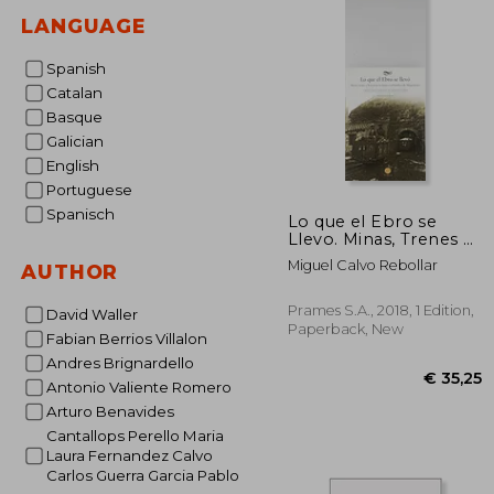
LANGUAGE
Spanish
Catalan
Basque
Galician
English
Portuguese
Spanisch
Lo que el Ebro se
Llevo. Minas, Trenes y
Barcos en la Cuenca
Miguel Calvo Rebollar
AUTHOR
Carb Onifera de
Mequinenza. (in
Spanish)
Prames S.A., 2018, 1 Edition,
David Waller
Paperback, New
Fabian Berrios Villalon
Andres Brignardello
Antonio Valiente Romero
Arturo Benavides
Cantallops Perello Maria
Laura Fernandez Calvo
Carlos Guerra Garcia Pablo