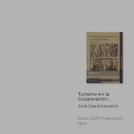
Men&Eacute;Ndez;
Mercedes
Fern&Aacute;Ndez
Men&Eacu
€ 
Turismo en la
Cooperación
Internacional. De las
Jordi Gasc&Oacute;N
Brigadas
Internacionalistas al
Turismo Solidario, el
Icaria, 2009, Paperback,
(in Spanish)
New