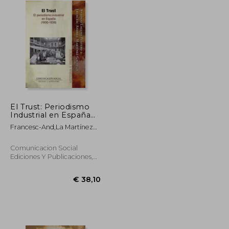
El Trust: Periodismo
Industrial en España
(1906-1936) (in
Francesc-And,La Martínez
Spanish)
Gallego
Comunicacion Social
Ediciones Y Publicaciones,
Paperback, New
€ 24,31
€ 38,10