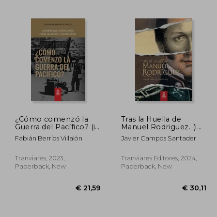
49,62
€ 31,67
¿Cómo comenzó la
Tras la Huella de
Guerra del Pacífico? (in
Manuel Rodriguez. (in
Spanish)
Spanish)
Fabián Berríos Villalón
Javier Campos Santader
Tranviares, 2023,
Tranviares Editores, 2024,
Paperback, New
Paperback, New