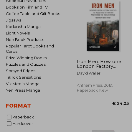
Bookclub Favourites
Books on Film and TV
Coffee Table and Gift Books
Jigsaws
Kodansha Manga
Light Novels
Non Book Products
Popular Tarot Books and
Cards
Prize Winning Books
Iron Men: How one
Puzzles and Quizzes
London Factory
Powered the
Sprayed Edges
David Waller
Industrial Revolution
TikTok Sensations
and Shaped the
Viz Media Manga
Modern World
Anthem Press, 2019,
Yen Press Manga
Paperback, New
FORMAT
Paperback
Hardcover
€ 