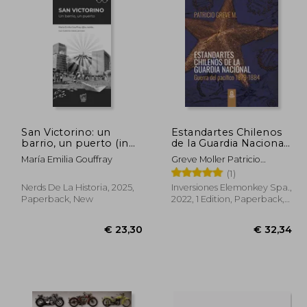
35,25
€ 28,07
San Victorino: un
Estandartes Chilenos
barrio, un puerto (in
de la Guardia Nacional.
Spanish)
Guerra del Pacífico
María Emilia Gouffray
Greve Moller Patricio
1879-1884. FULL
Roberto
(1)
COLOR. (in Spanish)
Nerds De La Historia, 2025,
Inversiones Elemonkey Spa.,
Paperback, New
2022, 1 Edition, Paperback,
New