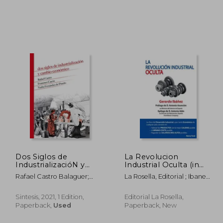
36,61
€ 21,59
Dos Siglos de
La Revolucion
IndustrializacióN y
Industrial Oculta (in
Cambio EconóMico:
Spanish)
Rafael Castro Balaguer;
La Rosella, Editorial ; Ibanez,
23 (Historia) (in
Francisco Cayón García;
Gerardo
Spanish)
Nadia Fernández De
Sintesis, 2021, 1 Edition,
Editorial La Rosella,
Pinedo
Paperback,
Used
Paperback, New