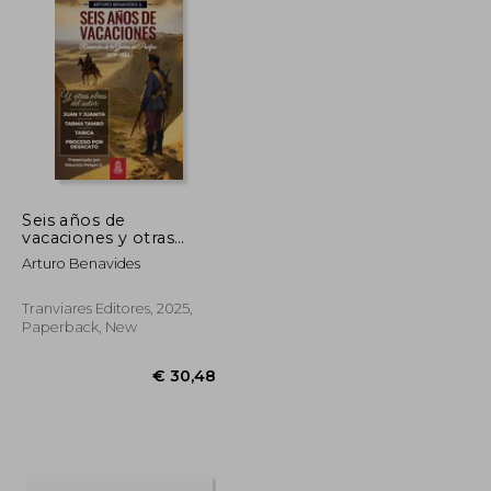
Seis años de
vacaciones y otras
obras de Arturo
Arturo Benavides
Benavides (in Spanish)
Tranviares Editores, 2025,
Paperback, New