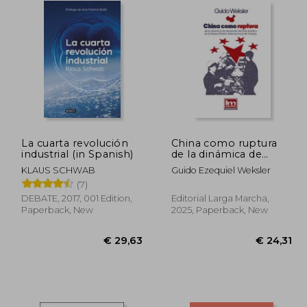
La cuarta revolución
China como ruptura
industrial (in Spanish)
de la dinámica de
desarrollo del Este
KLAUS SCHWAB
Guido Ezequiel Weksler
Asiático en la Nueva
(7)
División Internacional
del Trabajo (in
DEBATE, 2017, 001 Edition,
Editorial Larga Marcha,
Spanish)
Paperback, New
2025, Paperback, New
24,05
€ 29,63