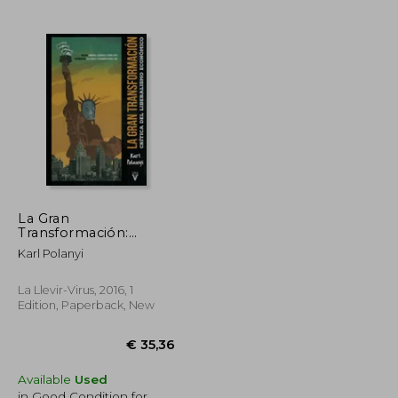
€ 27,61
€ 19,99
La Gran
Transformación:
Crítica del Liberalismo
Karl Polanyi
Económico (in
Spanish)
La Llevir-Virus, 2016, 1
Edition, Paperback, New
Available
Used
in Good Condition for