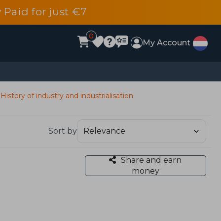
 Paid for just €7
0
My Account
History of industry and industrialisation
Sort by
Share and earn
money