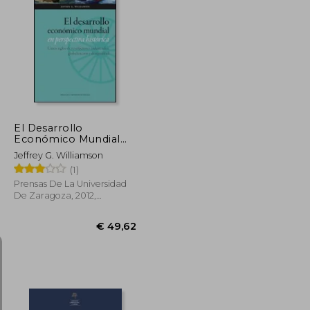
€ 32,34
€ 47,83
El Desarrollo
Económico Mundial
en Perspectiva
Jeffrey G. Williamson
Histórica. Cinco Siglos
(1)
de Revoluciones
Industriales,
Prensas De La Universidad
Globalización y
De Zaragoza, 2012,
Desigualdad (Ciencias
Paperback, New
Sociales) (in Spanish)