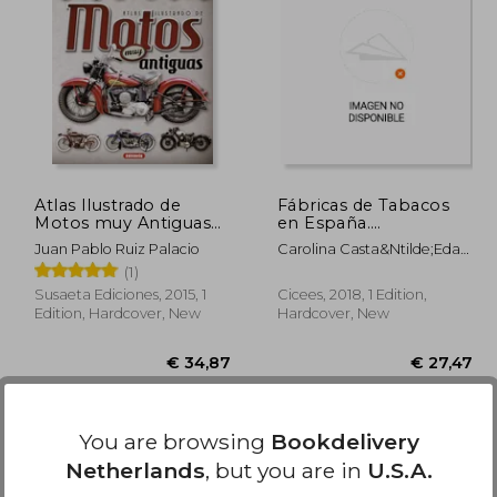
21,33
€ 23,30
Atlas Ilustrado de
Fábricas de Tabacos
Motos muy Antiguas
en España.
(in Spanish)
Arquitectura Industrial
Juan Pablo Ruiz Palacio
Carolina Casta&Ntilde;Eda
y Paisajes Urbanos (la
L&Oacute;Pez
(1)
Herencia Recuperada)
(in Spanish)
Susaeta Ediciones, 2015, 1
Cicees, 2018, 1 Edition,
Edition, Hardcover, New
Hardcover, New
You are browsing
Bookdelivery
Netherlands
, but you are in
U.S.A.