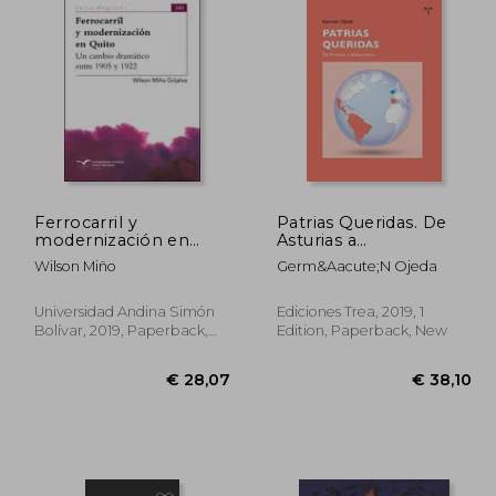
Ferrocarril y
Patrias Queridas. De
modernización en
Asturias a
Quito. Un cambio
Iberoamérica (Trea
Wilson Miño
Germ&Aacute;N Ojeda
dramático entre 1905
Varia) (in Spanish)
y 1922 (in Spanish)
Universidad Andina Simón
Ediciones Trea, 2019, 1
Bolívar, 2019, Paperback,
Edition, Paperback, New
New