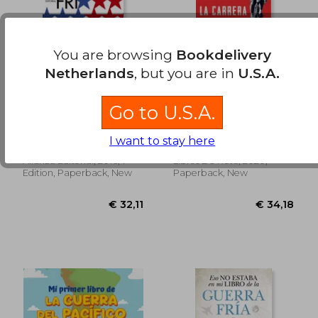
€ 24,55
€ 24,
You are browsing
Bookdelivery
Netherlands
, but you are in
U.S.A.
La Guerra Fría: Una
La Carrera Contra la
Go to U.S.A.
Breve Introducción
Stasi (in Spanish)
(in Spanish)
Robert Mcmahon
Herbie Sykes
I want to stay here
Alianza Editorial, 2016, 1
Libros De Ruta, 2020,
Edition, Paperback, New
Paperback, New