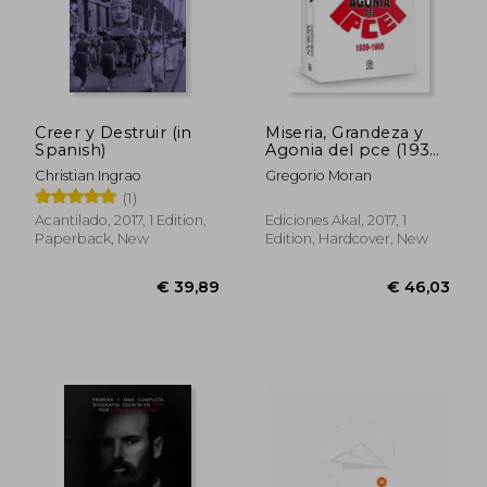
Creer y Destruir (in
Miseria, Grandeza y
Spanish)
Agonia del pce (1939-
1985) (in Spanish)
€ 24,18
€ 28,
Christian Ingrao
Gregorio Moran
(1)
Acantilado, 2017, 1 Edition,
Ediciones Akal, 2017, 1
Paperback, New
Edition, Hardcover, New