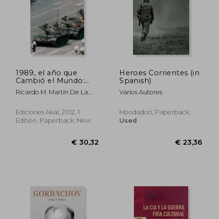
€ 30,48
€ 127,
1989, el año que
Heroes Corrientes (in
Cambió el Mundo:
Spanish)
Los Orígenes del
Ricardo M. Martín De La
Varios Autores
Orden Internacional
Guardia
Después de la Guerra
Fría (in Spanish)
Ediciones Akal, 2012, 1
Mondadori, Paperback,
Edition, Paperback, New
Used