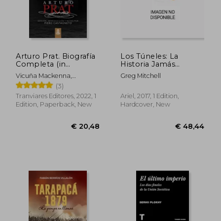
Arturo Prat. Biografía
Los Túneles: La
Completa (in
Historia Jamás
Spanish)
Contada de la Huida
Vicuña Mackenna,
Greg Mitchell
Bajo el Muro de
Bernardo
(3)
Berlín (in Spanish)
Tranviares Editores, 2022, 1
Ariel, 2017, 1 Edition,
€ 31,20
€ 45,
Edition, Paperback, New
Hardcover, New