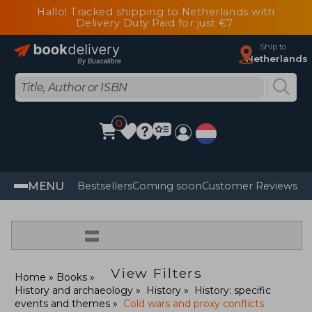
Hallo! Tracked shipping to Netherlands with
Delivery Duty Paid for just €7
Ship to
Netherlands
0
MENU
Bestsellers
Coming soon
Customer Reviews
=
View Filters
Home
Books
History and archaeology
History
History: specific
events and themes
Cold wars and proxy conflicts