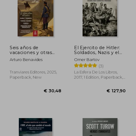
Seis años de
El Ejercito de Hitler:
vacaciones y otras
Soldados, Nazis y el
obras de Arturo
Tercer Reich (in
Arturo Benavides
Omer Bartov
Benavides (in
Spanish)
(3)
Spanish)
Tranviares Editores, 2025,
La Esfera De Los Libros,
Paperback, New
2017, 1 Edition, Paperback,
Used