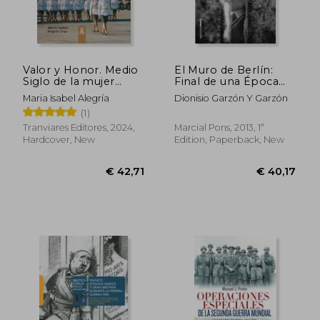
Valor y Honor. Medio
El Muro de Berlín:
Siglo de la mujer
Final de una Época
militar en el Ejército
Histórica (in Spanish)
Maria Isabel Alegría
Dionisio Garzón Y Garzón
de Chile. FULL
(1)
COLOR (in Spanish)
Tranviares Editores, 2024,
Marcial Pons, 2013, 1ª
Hardcover, New
Edition, Paperback, New
€ 20,48
€ 48,