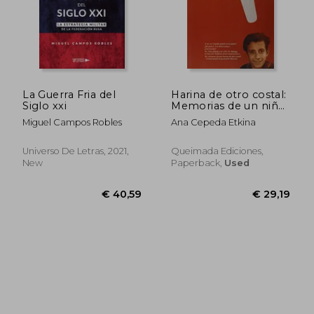
La Guerra Fria del
Harina de otro costal:
Siglo xxi
Memorias de un niño
de la guerra atrapado
Miguel Campos Robles
Ana Cepeda Etkina
en el paraiso
estalinista (Nuestra
Memoria )
Universo De Letras, 2021,
Queimada Ediciones,
New
Paperback,
Used