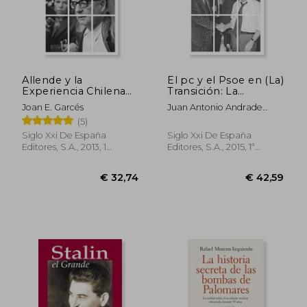
Allende y la
El pc y el Psoe en (La)
Experiencia Chilena
Transición: La
(in Spanish)
Evolución Ideológica
Joan E. Garcés
Juan Antonio Andrade
de la Izquierda
Blanco
(5)
Durante el Proceso
€ 33,59
€ 44,
de Cambio Político
Siglo Xxi De España
Siglo Xxi De España
(in Spanish)
Editores, S.A., 2013, 1
Editores, S.A., 2015, 1ª
Edition, Paperback, New
Edition, Paperback, New