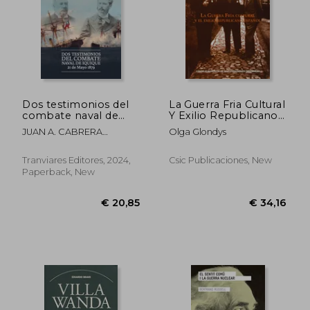
Dos testimonios del
La Guerra Fria Cultural
combate naval de
Y Exilio Republicano
Iquique. 21 de Mayo
Español
JUAN A. CABRERA
Olga Glondys
1879 (in Spanish)
GACITÚA, ARTURO E.
WILSON NAVARRETE
Tranviares Editores, 2024,
Csic Publicaciones, New
Paperback, New
€ 29,86
€ 34,