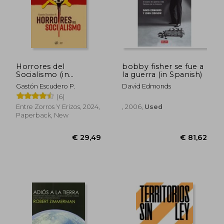
€ 38,54
€ 34,
Horrores del
bobby fisher se fue a
Socialismo (in
la guerra (in Spanish)
Spanish)
Gastón Escudero P.
David Edmonds
(6)
Entre Zorros Y Erizos, 2024,
, 2006,
Used
Paperback, New