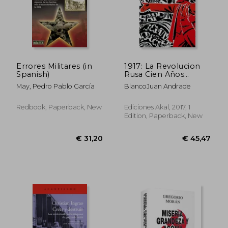
€ 32,11
€ 34,
Errores Militares (in
1917: La Revolucion
Spanish)
Rusa Cien Años
Despues (in Spanish)
May, Pedro Pablo García
BlancoJuan Andrade
Redbook, Paperback, New
Ediciones Akal, 2017, 1
Edition, Paperback, New