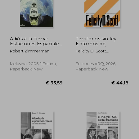
Adiós a la Tierra:
Territorios sin ley.
Estaciones Espaciales,
Entornos de
€ 29,49
€ 81,
Superpotencias
inseguridad /
Robert Zimmerman
Felicity D. Scott.
Rivales y los Viajes
Arquitecturas de
Traducción De Moisés
Interplanetarios (in
contrainsurgencia (in
Puente
Spanish)
Spanish)
Melusina, 2005, 1 Edition,
Ediciones ARQ, 2026,
Paperback, New
Paperback, New