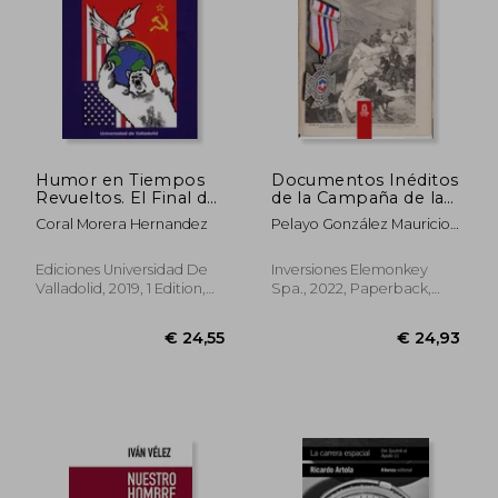
Humor en Tiempos
Documentos Inéditos
Revueltos. El Final de
de la Campaña de la
la Guerra Fría en
Sierra (in Spanish)
Coral Morera Hernandez
Pelayo González Mauricio
Viñetas (1979-1989)
Antonio
(in Spanish)
Ediciones Universidad De
Inversiones Elemonkey
Valladolid, 2019, 1 Edition,
Spa., 2022, Paperback,
Paperback, New
New
€ 25,98
€ 28,