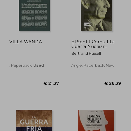
VILLA WANDA
El Sentit Comú I La
Guerra Nuclear
(Clàssics de la pau i la
Bertrand Russell
noviolència)
, Paperback,
Used
Angle, Paperback, New
€ 20,81
€ 29,