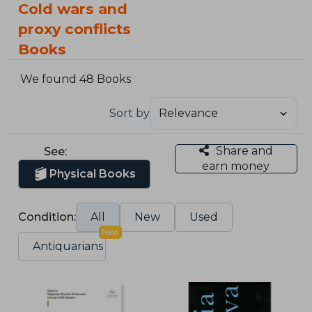
Cold wars and
proxy conflicts
Books
We found 48 Books
Sort by
Share and
See:
earn money
Physical Books
Condition:
All
New
Used
New
Antiquarians