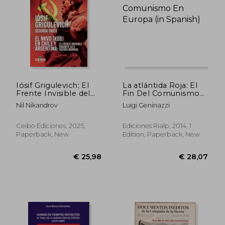
Iósif Grigulevich; El
La atlántida Roja: El
Frente Invisible del
Fin Del Comunismo
NKVD (KGB) Durante
En Europa (in
Nil Nikandrov
Luigi Geninazzi
la II Guerra Mundial
Spanish)
(in Spanish)
Ceibo Ediciones, 2025,
Ediciones Rialp, 2014, 1
Paperback, New
Edition, Paperback, New
€ 36,75
€ 21,