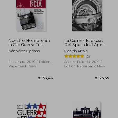
Nuestro Hombre en
La Carrera Espacial:
la Cia: Guerra Fria,
Del Sputnik al Apollo
Antifranquismo y
11 (in Spanish)
Iván Vélez Cipriano
Ricardo Artola
Federalismo (in
(2)
Spanish)
Encuentro, 2020, 1 Edition,
Alianza Editorial, 2019, 1
Paperback, New
Edition, Paperback, New