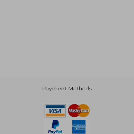
95,73
€ 31,23
Payment Methods