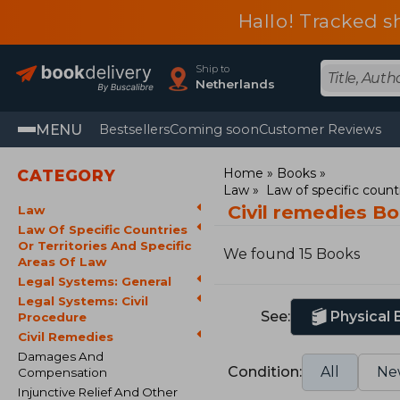
Hallo! Tracked s
Ship to
Netherlands
MENU
Bestsellers
Coming soon
Customer Reviews
Home
Books
CATEGORY
Law
Law of specific countr
Civil remedies B
Law
Law Of Specific Countries
Or Territories And Specific
We found 15 Books
Areas Of Law
Legal Systems: General
Legal Systems: Civil
See:
Physical
Procedure
Civil Remedies
Damages And
Condition:
All
Ne
Compensation
Injunctive Relief And Other