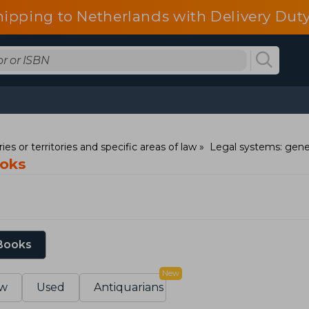
hipping to Netherlands with Delivery Duty
ies or territories and specific areas of law
Legal systems: gene
ooks
 Books
New
w
Used
Antiquarians