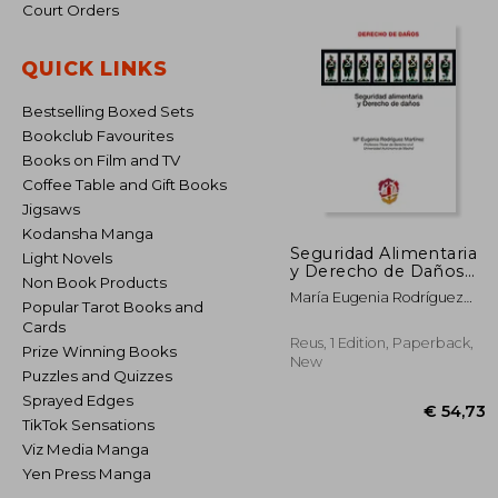
Court Orders
QUICK LINKS
Bestselling Boxed Sets
Bookclub Favourites
Books on Film and TV
Coffee Table and Gift Books
Jigsaws
Kodansha Manga
Seguridad Alimentaria
Light Novels
y Derecho de Daños
Non Book Products
(in Spanish)
María Eugenia Rodríguez
Popular Tarot Books and
Martínez
Cards
Reus, 1 Edition, Paperback,
Prize Winning Books
New
Puzzles and Quizzes
Sprayed Edges
TikTok Sensations
Viz Media Manga
Yen Press Manga