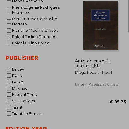
Nchez Acevedo
Maria Eugenia Rodriguez
Martinez
€ 
Maria Teresa Carrancho
Herrero
Mariano Medina Crespo
Rafael Bellido Penades
Rafael Colina Garea
PUBLISHER
Auto de cuantía
máxima,El
La Ley
(Monografías Proceso
Diego Redolar Ripoll
Civil Práctico)
Reus
Bosch
La Ley, Paperback, New
Dykinson
Marcial Pons
S L Gomylex
Tirant
Tirant Lo Blanch
EDITION YEAR