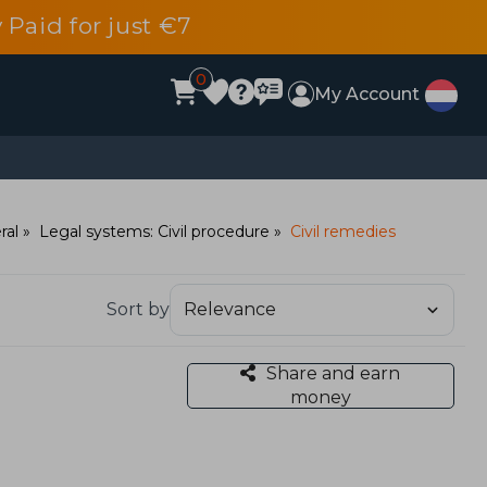
 Paid for just €7
0
My Account
ral
Legal systems: Civil procedure
Civil remedies
Sort by
Share and earn
money