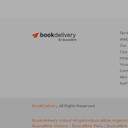
Term
Webs
Our 
Coo
Inte
Your
Cont
Abo
Auth
BookDelivery
. All Rights Reserved.
Bookdelivery United Kingdom
Buscalibre Argenti
Buscalibre Mexico
|
Buscalibre Peru
|
Buscalibre