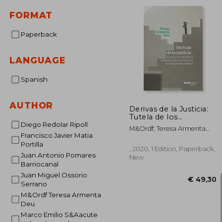
€ 
FORMAT
Paperback
LANGUAGE
Spanish
AUTHOR
Derivas de la Justicia:
Tutela de los
Derechos y Solución
Diego Redolar Ripoll
M&Ordf; Teresa Armenta
de Controversias en
Francisco Javier Matia
Deu
Tiempos de Cambio
Portilla
(in Spanish)
, 2020, 1 Edition, Paperback,
Juan Antonio Pomares
New
Barriocanal
Juan Miguel Ossorio
Serrano
M&Ordf Teresa Armenta
Deu
Marco Emilio S&Aacute