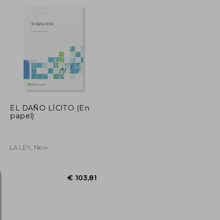
€ 78,35
€ 78,07
EL DAÑO LÍCITO (En
papel)
LA LEY, New