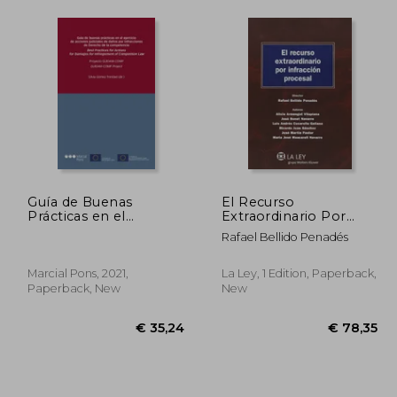
Guía de Buenas
El Recurso
Prácticas en el
Extraordinario Por
Ejercicio de Acciones
Infracción Procesal
Rafael Bellido Penadés
Judiciales de Daños
(Monografías Proceso
por Infracciones de
Civil Práctico) (in
Derecho de la
Spanish)
Marcial Pons, 2021,
La Ley, 1 Edition, Paperback,
Competencia (in
Paperback, New
New
Spanish)