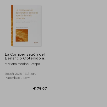
La Compensación del
Beneficio Obtenido a
Partir del Daño
Mariano Medina Crespo
Padecido: Aplicación
del Principio
"Compensatio Lucri
Bosch, 2015, 1 Edition,
cum Damno" en el
Paperback, New
Derecho de Daños (in
Spanish)