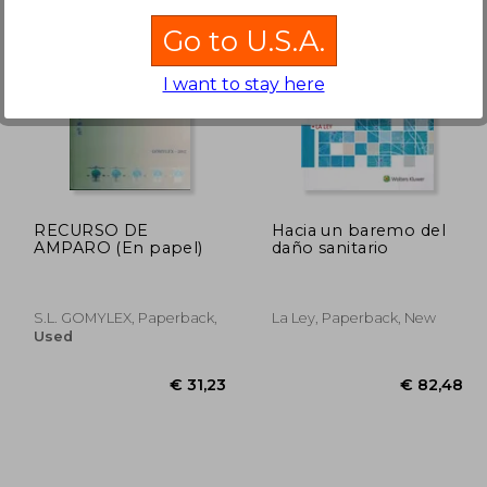
Go to U.S.A.
49,30
€ 47,32
I want to stay here
RECURSO DE
Hacia un baremo del
AMPARO (En papel)
daño sanitario
S.L. GOMYLEX, Paperback,
La Ley, Paperback, New
Used