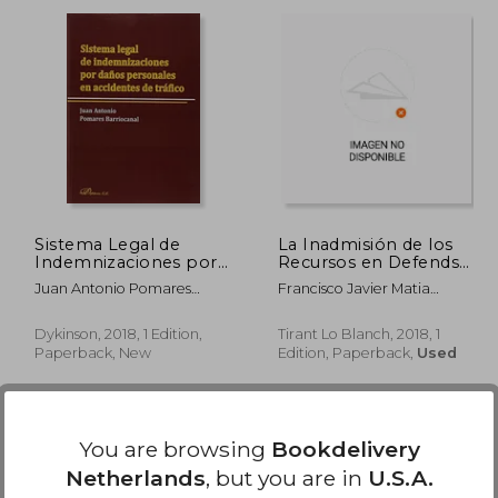
54,73
€ 35,24
Sistema Legal de
La Inadmisión de los
Indemnizaciones por
Recursos en Defendsa
Daños Personales en
de los Derechos (in
Juan Antonio Pomares
Francisco Javier Matia
Accidentes de Tráfico
Spanish)
Barriocanal
Portilla
(in Spanish)
Dykinson, 2018, 1 Edition,
Tirant Lo Blanch, 2018, 1
Paperback, New
Edition, Paperback,
Used
You are browsing
Bookdelivery
Netherlands
, but you are in
U.S.A.