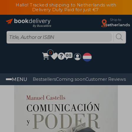
Hallo! Tracked shipping to Netherlands with
Delivery Duty Paid for just €7
Ship to
Netherlands
0
MENU
Bestsellers
Coming soon
Customer Reviews