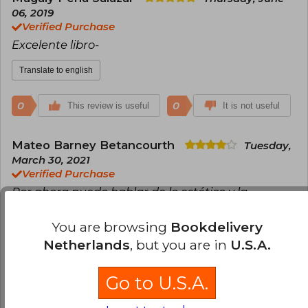
06, 2019
Verified Purchase
Excelente libro-
Translate to english
0
0
This review is useful
It is not useful
Mateo Barney Betancourth
Tuesday,
March 30, 2021
Verified Purchase
Por ahora puedo hablar de lo estético y la
encuadernación se ve buena. El contenido es un
poco rápido porque me acaba de llegar. Para
You are browsing
Bookdelivery
venir de México fue algo lento su llegada. Pero el
Netherlands
, but you are in
U.S.A.
autor es garantía.
Go to U.S.A.
Translate to english