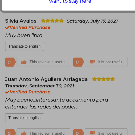
I want to stay here
0
0
This review is useful
It is not useful
Silvia Avalos
Saturday, July 17, 2021
Verified Purchase
Muy buen libro
Translate to english
0
0
This review is useful
It is not useful
Juan Antonio Aguilera Arriagada
Thursday, September 30, 2021
Verified Purchase
Muy bueno...interesante documento para
entender las redes del poder.
Translate to english
0
0
This review is useful
It is not useful