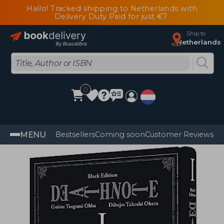
Hallo! Tracked shipping to Netherlands with
Delivery Duty Paid for just €7
Ship to
Netherlands
0
MENU
Bestsellers
Coming soon
Customer Reviews