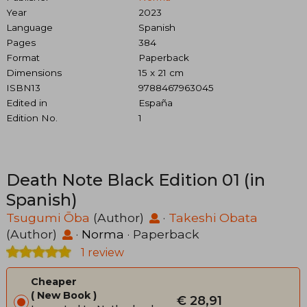
Year
2023
Language
Spanish
Pages
384
Format
Paperback
Dimensions
15 x 21 cm
ISBN13
9788467963045
Edited in
España
Edition No.
1
Death Note Black Edition 01 (in
Spanish)
Tsugumi Ōba
(Author)
·
Takeshi Obata
(Author)
·
Norma
· Paperback
1 review
Cheaper
New Book
€ 28,91