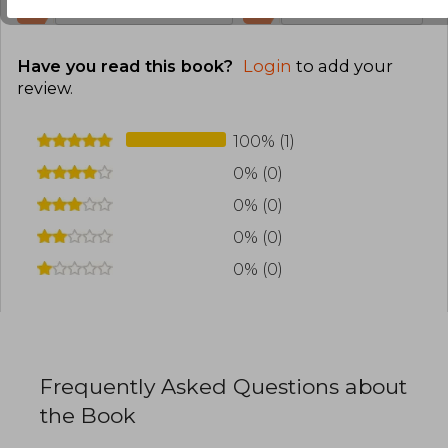
de 2008 a 2012. Tras adaptar al manga la novela
0
0
This review is useful
It is not useful
"ALL YOU NEED IS KILL", Obata colabora con el
guionista Nobuaki Enoki en "Los Juicios
escolares" antes de volver a trabajar con Ohba
Have you read this book?
Login
to add your
en su nuevo trabajo, "Platinum End".
review
.
100% (1)
0% (0)
0% (0)
0% (0)
0% (0)
Frequently Asked Questions about
the Book