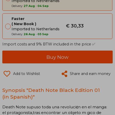
Imported to Netherlands
Delivery:
27 Aug
-
04 Sep
Faster
New Book
€ 30,33
Imported to Netherlands
Delivery:
26 Aug
-
03 Sep
Import costs and 9% BTW included in the price ✅
Buy Now
Add to Wishlist
Share and earn money
Synopsis "Death Note Black Edition 01
(in Spanish)"
Death Note supuso toda una revoluci¢n en el manga:
el protagonista,tras encontrar un objeto m gico de