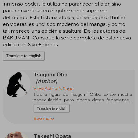
inmenso poder, lo utiliza no parahacer el bien sino
para convertirse en el gobernante supremo
delmundo. Esta historia at¡pica, un verdadero thriller
en vi¤etas, es uncl sico moderno del manga, y como
tal, ­merece una edici¢n a sualtura! De los autores de
BAKUMAN . Consigue la serie completa de esta nueva
edici¢n en 6 vol£menes.
Translate to english
Tsugumi Ōba
(Author)
View Author's Page
Tras la figura de Tsugumi Ohba existe mucha
especulación pero pocos datos fehacientes.
Los únicos datos confirmados sobre este
Translate to english
escritor de manga, autor de obras como "Death
Note" o "Bakuman" son los que aparecen sobre
See more
él (o ella) en su perfil de las novelas gráficas de
la distribuidora VIZ, donde se dice que nació en
Tokio, colecciona tazas de té y pasa las horas
Takeshi Obata