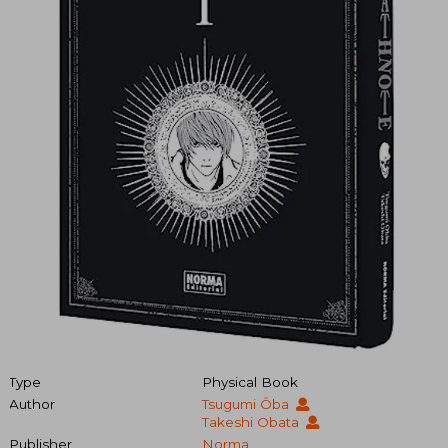
Type
Physical Book
Author
Tsugumi Ōba
Takeshi Obata
Publisher
Norma