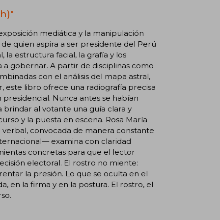
h)"
exposición mediática y la manipulación
o de quien aspira a ser presidente del Perú
la estructura facial, la grafía y los
a gobernar. A partir de disciplinas como
ombinadas con el análisis del mapa astral,
r, este libro ofrece una radiografía precisa
ón presidencial. Nunca antes se habían
 brindar al votante una guía clara y
curso y la puesta en escena. Rosa María
 no verbal, convocada de manera constante
internacional— examina con claridad
amientas concretas para que el lector
cisión electoral. El rostro no miente:
entar la presión. Lo que se oculta en el
a, en la firma y en la postura. El rostro, el
rso.