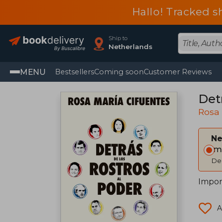
Hallo! Tracked s
Ship to
Netherlands
MENU
Bestsellers
Coming soon
Customer Reviews
Detr
Rosa 
Ne
Im
Del
Impor
A