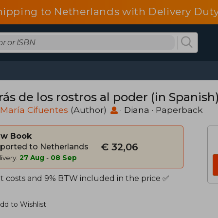
hipping to Netherlands with Delivery Duty
ás de los rostros al poder (in Spanish
María Cifuentes
(Author)
·
Diana
· Paperback
w Book
€ 32,06
ported to Netherlands
ivery:
27 Aug
-
08 Sep
t costs and 9% BTW included in the price ✅
dd to Wishlist