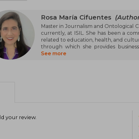
Rosa María Cifuentes
(Author
Master in Journalism and Ontological C
currently, at ISIL. She has been a comm
related to education, health, and cul
through which she provides business
Colombia, Chile, Bolivia, and Uruguay
See more
therapies for emotion management and 
MianXiang (Oriental Face Readin
communication, and graphology. S
"Psíquicos" (2013), a program abo
published titles are Lesiones de amor
Cómo aman ellas, and 13 asesinas.
d your review
.