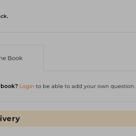
ack.
the Book
 book?
Login
to be able to add your own question.
ivery