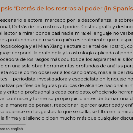
psis "Detrás de los rostros al poder (in Spanis
escenario electoral marcado por la desconfianza, la sobre
nal, Detrás de los rostros al poder. Gestos, grafía y destin
 al lector a mirar donde casi nadie mira: el lenguaje no verbal, 
es profundos que revelan quién es realmente quien aspira 
fopsicología y el Mian Xiang (lectura oriental del rostro), c
guaje corporal, la grafología y la astrología aplicada al pode
ocadora de los rasgos más ocultos de los aspirantes al sill
o en una sola obra herramientas profundas de análisis para
ta sobre cómo observar a los candidatos, más allá del dis
tes —periodista, investigadora y especialista en lenguaje
nalizar perfiles de figuras públicas de alcance nacional e 
a y criterio profesional a cada candidato, ofreciendo herr
e, contraste y forme su propio juicio antes de tomar una de
 la manera de pensar, reaccionar, ejercer autoridad y enfr
so aparece en los gestos; lo que se calla, se filtra en la mirad
 la firma y el silencio dicen mucho más que cualquier discu
ate to english