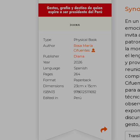
Syno
En un 
emocio
invita
Type
Physical Book
patron
Author
Rosa María
la mor
Cifuentes
el len
Publisher
Diana
y prov
Year
2026
Language
Spanish
reunid
Pages
264
comple
Format
Paperback
Cifuen
Dimensions
23cm x 15cm
para a
ISBN13
9786125111692
técnic
Edited in
Perú
observ
expone
discur
gesto,
Transl