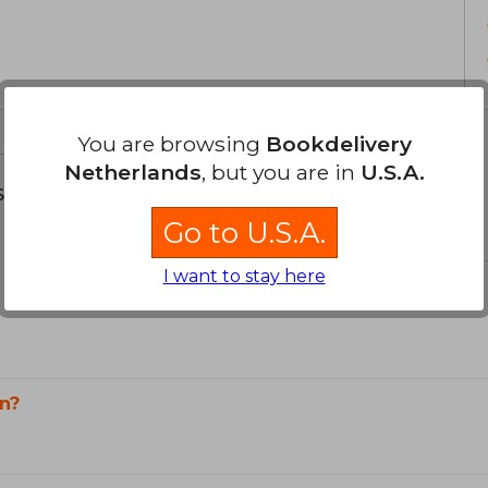
You are browsing
Bookdelivery
Netherlands
, but you are in
U.S.A.
s about
Go to U.S.A.
I want to stay here
n?