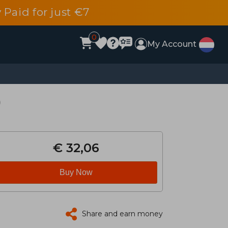
 Paid for just €7
0
My Account
)
€ 32,06
Buy Now
Share and earn money