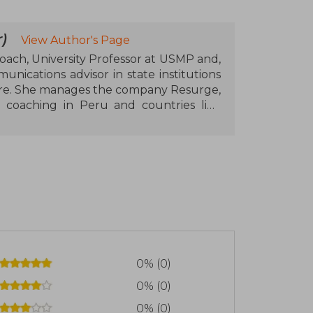
)
View Author's Page
oach, University Professor at USMP and,
unications advisor in state institutions
ture. She manages the company Resurge,
 coaching in Peru and countries like
. As a therapeutic coach, she conducts
self-awareness. She is a specialist in
g), morphopsychology, non-verbal
he was a jury member on the show
ut paranormal phenomena. Among her
, Destellos de Luna, Cómo aman ellos,
0% (0)
0% (0)
0% (0)