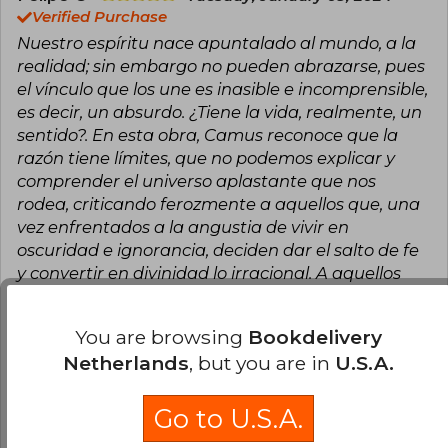
Verified Purchase
Nuestro espíritu nace apuntalado al mundo, a la
realidad; sin embargo no pueden abrazarse, pues
el vínculo que los une es inasible e incomprensible,
es decir, un absurdo. ¿Tiene la vida, realmente, un
sentido?. En esta obra, Camus reconoce que la
razón tiene límites, que no podemos explicar y
comprender el universo aplastante que nos
rodea, criticando ferozmente a aquellos que, una
vez enfrentados a la angustia de vivir en
oscuridad e ignorancia, deciden dar el salto de fe
y convertir en divinidad lo irracional. A aquellos
que en la paradoja resuelven sacrificar su
intelecto con tal de abrazar, desesperadamente,
You are browsing
Bookdelivery
una esperanza o ilusión que les otorgue certezas
Netherlands
, but you are in
U.S.A.
sobre el futuro, sobre la muerte. El filósofo nos
llama a soportar la contradicción que es la vida,
sin quimeras ni ensueños, y a llevar el peso de ella
Go to U.S.A.
con la cabeza en alto sólo con lo que sabemos, con