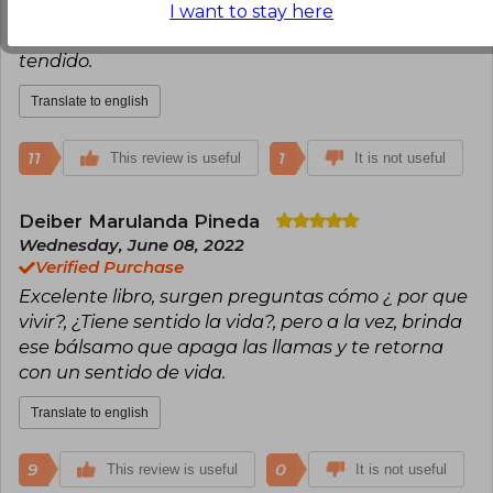
lo que se es, sin que intervenga nada que no sea
I want to stay here
cierto. Una gran obra para reflexionar largo y
tendido.
Translate to english
11
1
This review is useful
It is not useful
Deiber Marulanda Pineda
Wednesday, June 08, 2022
Verified Purchase
Excelente libro, surgen preguntas cómo ¿ por que
vivir?, ¿Tiene sentido la vida?, pero a la vez, brinda
ese bálsamo que apaga las llamas y te retorna
con un sentido de vida.
Translate to english
9
0
This review is useful
It is not useful