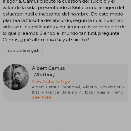
alegoría, Camus discute la cuestión del suicidio y el
valor de la vida, presentando a Sísifo como imagen del
esfuerzo inútil e incesante del hombre. De este modo
plantea la filosofía del absurdo, según la cual nuestras
vidas son insignificantes y no tienen más valor que el de
lo que creamos. Siendo el mundo tan fútil, pregunta
Camus, ¿qué alternativa hay al suicidio?
Translate to english
Albert Camus
(Author)
View Author's Page
Albert Camus (Mondovi, Algeria, November 7,
1913 – France, January 4, 1960) was a French
See more
novelist, essayist, and philosopher, whose
career established him as a key figure in
twentieth-century thought and literature. His
childhood, marked by humility and the Algerian
colonial environment, deeply influenced his
worldview and literary style. After studying
philosophy in Algiers, he moved to France,