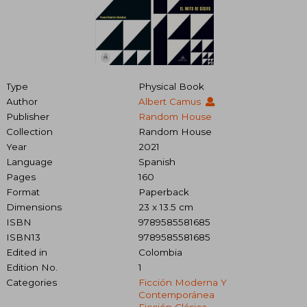
Type
Physical Book
Author
Albert Camus
Publisher
Random House
Collection
Random House
Year
2021
Language
Spanish
Pages
160
Format
Paperback
Dimensions
23 x 13.5 cm
ISBN
9789585581685
ISBN13
9789585581685
Edited in
Colombia
Edition No.
1
Categories
Ficción Moderna Y
Contemporánea
Ficción Clásica