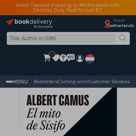
Hallo! Tracked shipping to Netherlands with
Delivery Duty Paid for just €7
Ship to
Netherlands
0
MENU
Bestsellers
Coming soon
Customer Reviews