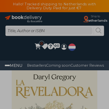
Hallo! Tracked shipping to Netherlands with
Delivery Duty Paid for just €7
Ship to
Netherlands
0
MENU
Bestsellers
Coming soon
Customer Reviews