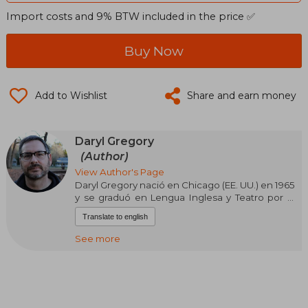
Import costs and 9% BTW included in the price ✅
Buy Now
Add to Wishlist
Share and earn money
Daryl Gregory
(Author)
View Author's Page
Daryl Gregory nació en Chicago (EE. UU.) en 1965
y se graduó en Lengua Inglesa y Teatro por la
Universidad Estatal de Illinois en 1987. Es escritor
Translate to english
a tiempo completo y ha publicado en las
revistas más destacadas del género. Escribe
See more
también para el mercado del cómic. Vivió un
tiempo en Oakland (California), y en la
actualidad reside en su Chicago natal.
Su primer relato, “In the wheels”, se publicó en