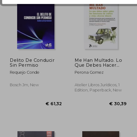
Delito De Conducir
Me Han Multado. Lo
Sin Permiso
Que Debes Hacer
Sobre Las Sanciones
Requejo Conde
Perona Gomez
De Trafico Y Como
Ahorrar Dinero
Bosch Jm, New
Atelier Libros Jurídicos, 1
Edition, Paperback, New
€ 35,84
€ 51,