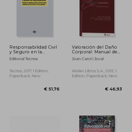
€ 42,92
€ 47,
Responsabilidad Civil
Valoración del Daño
y Seguro en la
Corporal: Manual de
Circulación de
Consulta: En
Editorial Tecnos
Joan Carol I Joval
Vehículos a Motor.
Accidentes de Tráfico
Sistema de Valoración
y Pólizas de Seguro
y Baremo de
(in Spanish)
Tecnos, 2017, 1 Edition,
Atelier Libros S.A., 2013, 1
Indemnizaciones:
Paperback, New
Edition, Paperback, New
Real Decreto
Legislativo. (Derecho
- Biblioteca de Textos
Legales) (in Spanish)