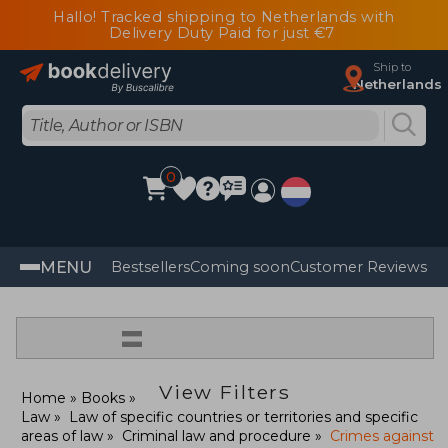
Hallo! Tracked shipping to Netherlands with
Delivery Duty Paid for just €7
Ship to
Netherlands
0
MENU
Bestsellers
Coming soon
Customer Reviews
=
View Filters
Home
Books
Law
Law of specific countries or territories and specific
areas of law
Criminal law and procedure
Crimes against