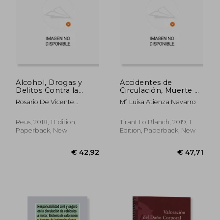
€ 104,54
€ 55,
Alcohol, Drogas y
Accidentes de
Delitos Contra la
Circulación, Muerte e
Seguridad Vial (in
Indemnización
Rosario De Vicente
Mª Luisa Atienza Navarro
Spanish)
(Monografías) (in
Mart&Iacute;Nez
Spanish)
Reus, 2018, 1 Edition,
Tirant Lo Blanch, 2019, 1
Paperback, New
Edition, Paperback, New