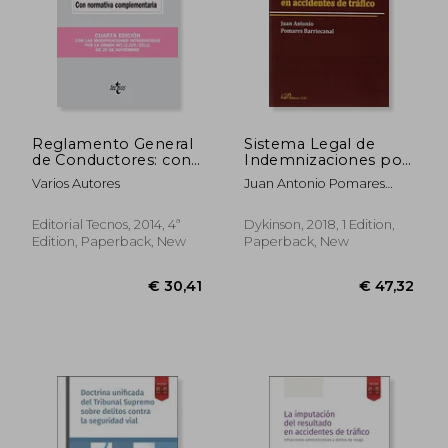
Reglamento General
Sistema Legal de
de Conductores: con
Indemnizaciones por
normativa
Daños Personales en
€ 27,09
€ 71,
Varios Autores
Juan Antonio Pomares
complementaria (in
Accidentes de Tráfico
Barriocanal
Spanish)
(in Spanish)
Editorial Tecnos, 2014, 4ª
Dykinson, 2018, 1 Edition,
Edition, Paperback, New
Paperback, New