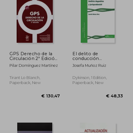
GPS Derecho de la
El delito de
Circulación 2ª Edición
conducción
2018
temeraria. Análisis
Pilar Domínguez Martínez
Josefa Muñoz Ruiz
dogmático y
jurisprudencial
(Monografías de
Tirant Lo Blanch,
Dykinson, 1 Edition,
Derecho Penal)
Paperback, New
Paperback, New