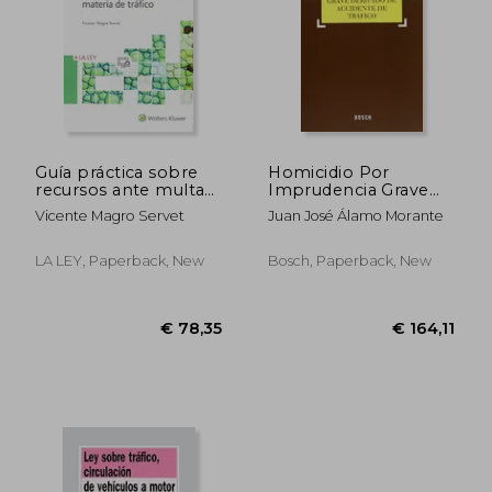
€ 166,97
€ 61,
Guía práctica sobre
Homicidio Por
recursos ante multas
Imprudencia Grave
en materia de tráfico
Derivado De
Vicente Magro Servet
Juan José Álamo Morante
Accidente De Tráfico
(Práctica jurídica)
LA LEY, Paperback, New
Bosch, Paperback, New