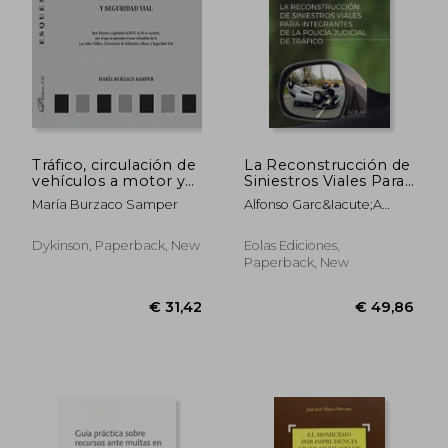
€ 130,47
€ 48,
Tráfico, circulación de
La Reconstrucción de
vehículos a motor y
Siniestros Viales Para
seguridad vial.
Integrantes de la
María Burzaco Samper
Alfonso Garc&Iacute;A
Esquemas.
Policía Judicial de
Rodr&Iacute;Guez
Tráfico
Dykinson, Paperback, New
Eolas Ediciones,
Paperback, New