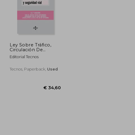
€ 31,42
€ 49,
Ley Sobre Tráfico,
Circulación De
Vehículos A Motor Y
Editorial Tecnos
Seguridad Vial
(Derecho - Biblioteca
De Textos Legales)
Tecnos, Paperback,
Used