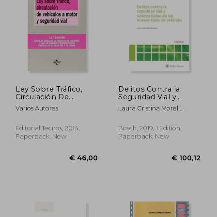
Ley Sobre Tráfico,
Delitos Contra la
Circulación De
Seguridad Vial y
Vehículos A Motor Y
Siniestralidad de los
Varios Autores
Laura Cristina Morell
Seguridad Vial (in
Nuevos Tipos de
Aldana
Spanish)
Vehículo (in Spanish)
Editorial Tecnos, 2014,
Bosch, 2019, 1 Edition,
Paperback, New
Paperback, New