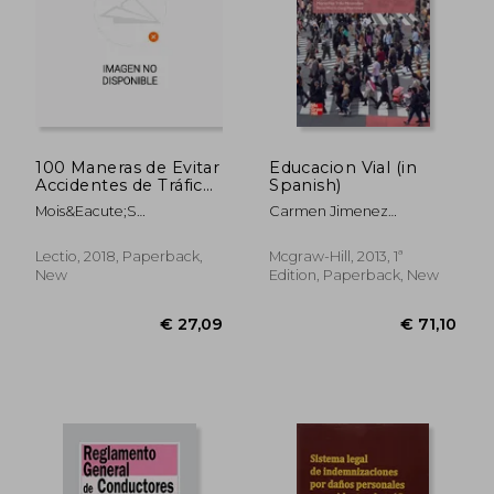
€ 51,76
€ 46,
100 Maneras de Evitar
Educacion Vial (in
Accidentes de Tráfico
Spanish)
(in Spanish)
Mois&Eacute;S
Carmen Jimenez
Pe&Ntilde;Alver
Fernandez,Mª Paz Trillo
N&Uacute;&Ntilde;Ez
Miravalles,Rosa Maria Goig
Lectio, 2018, Paperback,
Mcgraw-Hill, 2013, 1ª
Martinez
New
Edition, Paperback, New