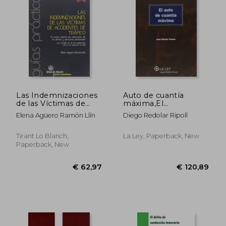
Las Indemnizaciones
Auto de cuantía
de las Víctimas de
máxima,El
Accidentes de Tráfico
(Monografías Proceso
Elena Agüero Ramón Llín
Diego Redolar Ripoll
Civil Práctico)
Tirant Lo Blanch,
La Ley, Paperback, New
Paperback, New
€ 61,32
€ 30,