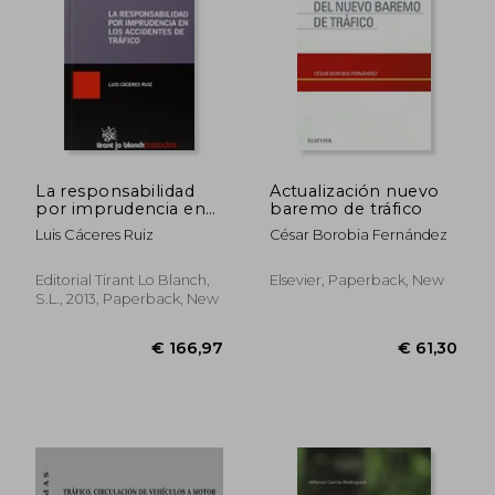
€ 62,97
€ 120,
La responsabilidad
Actualización nuevo
por imprudencia en
baremo de tráfico
los accidentes de
Luis Cáceres Ruiz
César Borobia Fernández
tráfico (Tratados,
Comentarios y
Prácticas Procesales)
Editorial Tirant Lo Blanch,
Elsevier, Paperback, New
S.L., 2013, Paperback, New