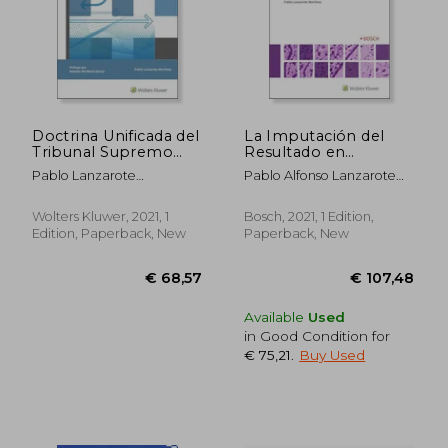
Doctrina Unificada del
La Imputación del
Tribunal Supremo
Resultado en
Sobre Delitos Contra
Accidentes de Tráfico:
Pablo Lanzarote
Pablo Alfonso Lanzarote
la Seguridad Vial (in
Infracciones
Mart&Iacute;Nez
Mart&Iacute;Nez
Spanish)
Administrativas y
Delitos de Riesgo (in
€ 30,41
€ 47,
Wolters Kluwer, 2021, 1
Bosch, 2021, 1 Edition,
Spanish)
Edition, Paperback, New
Paperback, New
Available
Used
in Good Condition for
€ 75,21
.
Buy Used