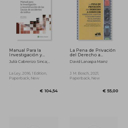
€ 46,00
€ 100,
Manual Para la
La Pena de Privación
Investigación y
del Derecho a
Reconstrucción de las
Conducir Vehículos a
Julià Cabrerizo Sinca;
David Lanaspa Mainz
Causas de Accidentes
Motor y Ciclomotores
Fernando Pérez Díez
de Tráfico (in Spanish)
en el Sistema Penal
Español. Aplicación
La Ley, 2016, 1 Edition,
J. M. Bosch, 2021,
Práctica y Análisis
Paperback, New
Paperback, New
Jurisprudencial (in
Spanish)