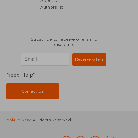
About Us
€ 36,22
€ 32,
Authors list
Subscribe to receive offers and
discounts
Need Help?
Contact Us
BookDelivery
. All Rights Reserved.