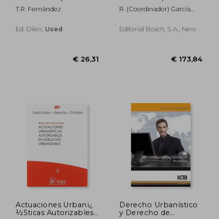
Spanish)
Spanish)
T.r. Fernández
R. (coordinador) García
Varela
Ed. Dilex,
Used
Editorial Bosch, S.a., New
€ 19,31
€ 23,
Actuaciones Urbanï¿
Derecho Urbanístico
½Sticas Autorizables
y Derecho de