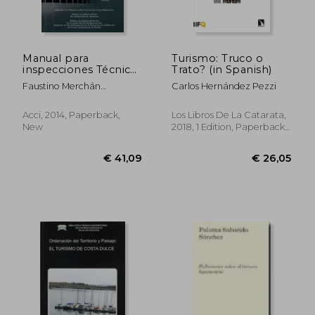
Manual para
Turismo: Truco o
inspecciones Técnicas
Trato? (in Spanish)
de edificios (I.T.E.) (in
Faustino Merchán
Carlos Hernández Pezzi
Spanish)
Gabaldón
Acci, 2014, Paperback,
Los Libros De La Catarata,
New
2018, 1 Edition, Paperback,
New
€ 35,30
€ 20,