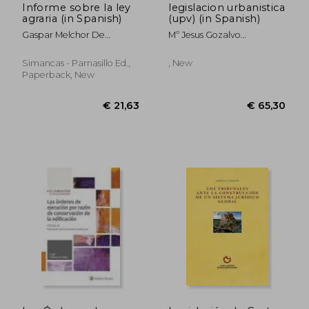
Informe sobre la ley
legislacion urbanistica
agraria (in Spanish)
(upv) (in Spanish)
Gaspar Melchor De
Mº Jesus Gozalvo
Jovellanos
Zamorano
Simancas - Parnasillo Ed.,
, New
Paperback, New
€ 32,09
€ 42,