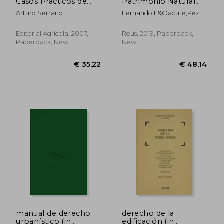
Casos Practicos de
Patrimonio Natural
Valoracion de Fincas
(Urbanismo, Medio
Arturo Serrano
Fernando L&Oacute;Pez
(in Spanish)
Ambiente y Derecho)
Ram&Oacute;N
(in Spanish)
Editorial Agrícola, 2007,
Reus, 2019, Paperback,
Paperback, New
New
€ 92,77
€ 40,
manual de derecho
derecho de la
urbanístico (in
edificación (in