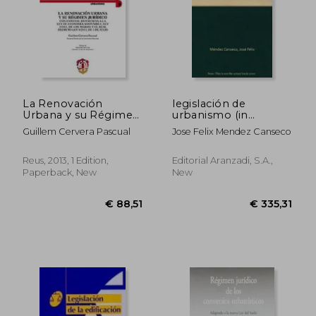
La Renovación
legislación de
Urbana y su Régimen
urbanismo (in
Jurídico. Con Especial
Spanish)
Guillem Cervera Pascual
Jose Felix Mendez Canseco
Referencia a la ley de
Economía Sostenible
2/2011 de 4 de Marzo
Reus, 2013, 1 Edition,
Editorial Aranzadi, S.a.,
y el Dr-L 8/2011 de 1
Paperback, New
New
de Julio (in Spanish)