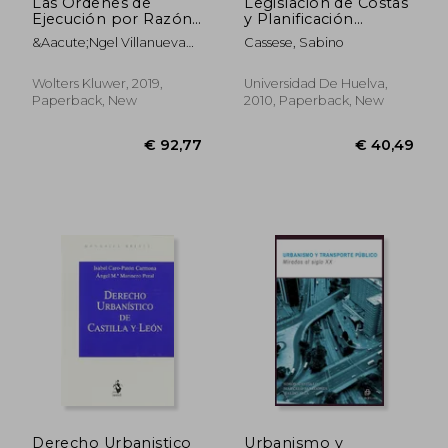
Las Órdenes de
Legislación de Costas
Ejecución por Razón
y Planificación
de Conservación de la
Urbanísticas: 1
&Aacute;Ngel Villanueva
Cassese, Sabino
Edificación (in
(Cuadernos
L&Oacute;Pez
Spanish)
Universitarios de
Derecho
Wolters Kluwer, 2019,
Universidad De Huelva,
Administrativo) (in
Paperback, New
2010, Paperback, New
Spanish)
€ 136,62
€ 67,
Derecho Urbanistico
Urbanismo y