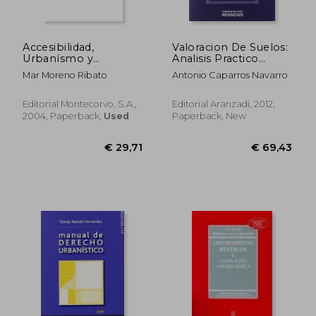
Accesibilidad,
Valoracion De Suelos:
Urbanísmo y
Analisis Practico
Edificación: Aspectos
Comparativo De Las
Mar Moreno Ribato
Antonio Caparros Navarro
Jurídicos de las
Decisi Ones
Barreras Urbanísticas
Empresariales, Las
y en la Edificación (in
Normas De
Editorial Montecorvo, S.A.,
Editorial Aranzadi, 2012,
Spanish)
Valoracion Y El Nuevo
2004, Paperback,
Used
Paperback, New
Reglamento De
Valoracion De La Ley
Del Suelo (in Spanish)
€ 49,33
€ 131,