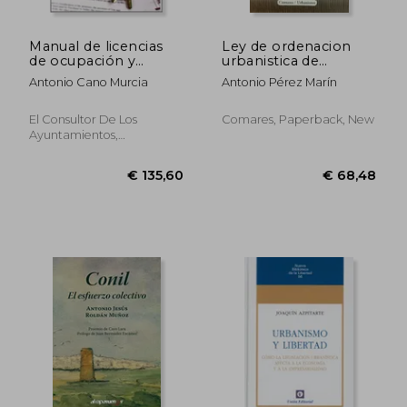
Manual de licencias
Ley de ordenacion
de ocupación y
urbanistica de
primera utilización:
Andalucía (in Spanish)
Antonio Cano Murcia
Antonio Pérez Marín
Comentarios,
legislación,
jurisprudencia y
El Consultor De Los
Comares, Paperback, New
formularios (in
Ayuntamientos,
Spanish)
Paperback, New