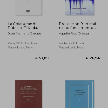
La Colaboración
Protección frente al
Público-Privada
ruido: fundamentos
Institucionalizada en
(in Spanish)
Juan Alemany Garcias
Agustín Rico Ortega
el Ámbito
Urbanístico Local (in
Spanish)
Reus, 2018, 1 Edition,
Andavira Editora,
Paperback, New
Paperback, New
€ 60,07
€ 83,