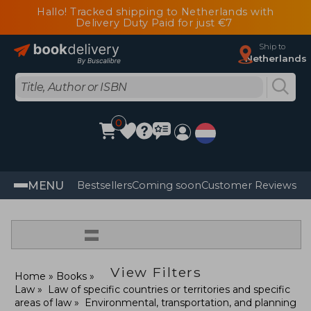
Hallo! Tracked shipping to Netherlands with
Delivery Duty Paid for just €7
Ship to
Netherlands
0
MENU
Bestsellers
Coming soon
Customer Reviews
=
View Filters
Home
Books
Law
Law of specific countries or territories and specific
areas of law
Environmental, transportation, and planning