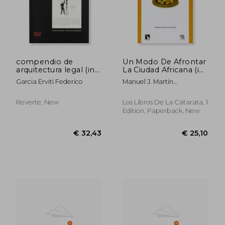
€ 30,10
€ 71,
compendio de
Un Modo De Afrontar
arquitectura legal (in
La Ciudad Africana (in
Spanish)
Spanish)
Garcia Erviti Federico
Manuel J. Martín
Hernández,Vicente Díaz
García,Eugenio Rodríguez
Reverte, New
Los Libros De La Catarata, 1
Cabrera
Edition, Paperback, New