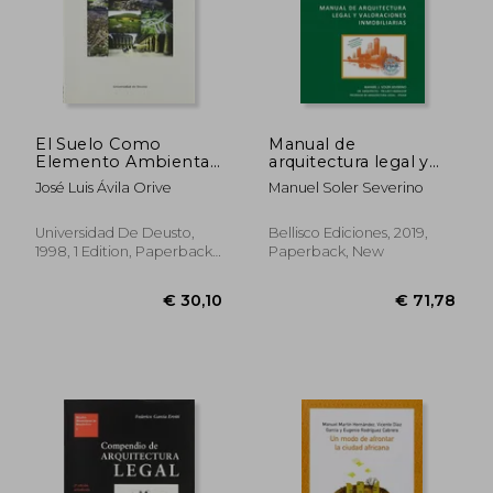
€ 21,47
€ 43,
El Suelo Como
Manual de
Elemento Ambiental:
arquitectura legal y
Perspectiva Territorial
valoraciones
José Luis Ávila Orive
Manuel Soler Severino
y UrbaníStica (in
inmobiliarias (in
Spanish)
Spanish)
Universidad De Deusto,
Bellisco Ediciones, 2019,
1998, 1 Edition, Paperback,
Paperback, New
New