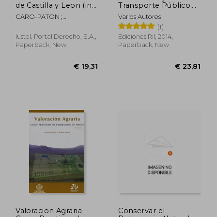
de Castilla y Leon (in
Transporte Público:
Spanish)
Miradas al Siglo xx (in
CARO-PATON ;
Varios Autores
Spanish)
MARINERO
(1)
Iustel. Portal Derecho, S.a.,
Ediciones Ril, 2014,
Paperback, New
Paperback, New
€ 21,63
€ 65,
Valoracion Agraria -
Conservar el