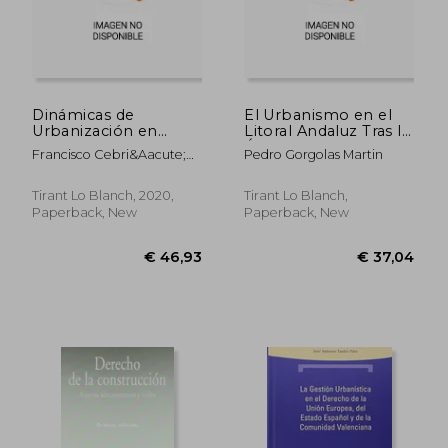
Dinámicas de
El Urbanismo en el
Urbanización en
Litoral Andaluz Tras la
€ 32,43
€ 25,
Ciudades Medias
Última Burbuja
Francisco Cebri&Aacute;N
Pedro Gorgolas Martin
Interiores (Crónica)
Inmobiliaria (Crónica)
Abell&Aacute;N
(in Spanish)
(in Spanish)
Tirant Lo Blanch, 2020,
Tirant Lo Blanch,
Paperback, New
Paperback, New