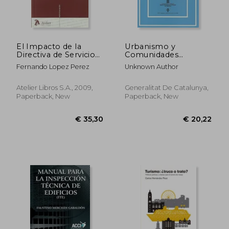
El Impacto de la
Urbanismo y
Directiva de Servicios
Comunidades
Sobre el Urbanismo
Autónomas (in
Fernando Lopez Perez
Unknown Author
Comercial (in
Spanish)
Spanish)
Atelier Libros S.A., 2009,
Generalitat De Catalunya,
Paperback, New
Paperback, New
€ 53,09
€ 26,