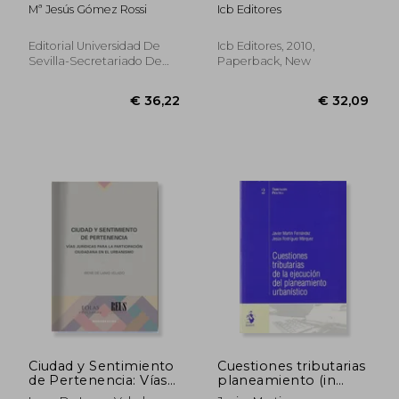
en Suelo no
Propiedad (in
Mª Jesús Gómez Rossi
Icb Editores
Urbanizable () (in
Spanish)
Spanish)
Editorial Universidad De
Icb Editores, 2010,
Sevilla-Secretariado De
Paperback, New
Publicaciones, 2019, 1
Edition, New
€ 35,22
€ 48,
Ciudad y Sentimiento
Cuestiones tributarias
de Pertenencia: Vías
planeamiento (in
Jurídicas Para la
Spanish)