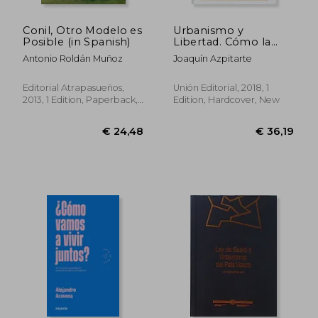
€ 464,32
€ 38,
Conil, Otro Modelo es
Urbanismo y
Posible (in Spanish)
Libertad. Cómo la
Legislación
Antonio Roldán Muñoz
Joaquín Azpitarte
Urbanística Afecta a la
Economía y a la
Empresarialidad (in
Editorial Atrapasueños,
Unión Editorial, 2018, 1
Spanish)
2013, 1 Edition, Paperback,
Edition, Hardcover, New
New