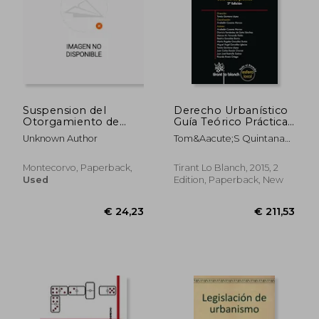
Suspension del
Derecho Urbanístico
Otorgamiento de
Guía Teórico Práctica
Licencias Urbanisticas.
2ª Edición 2015 (Esfera
Unknown Author
Tom&Aacute;S Quintana
Local) (in Spanish)
L&Oacute;Pez
Montecorvo, Paperback,
Tirant Lo Blanch, 2015, 2
Used
Edition, Paperback, New
€ 24,23
€ 211,