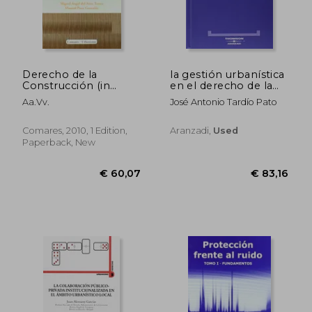
Derecho de la
la gestión urbanística
Construcción (in
en el derecho de la
Spanish)
unión europea, del
Aa.Vv.
José Antonio Tardío Pato
estado español y de
la comunidad
€ 46,93
€ 37,
valenciana (in
Comares, 2010, 1 Edition,
Aranzadi,
Used
Spanish)
Paperback, New