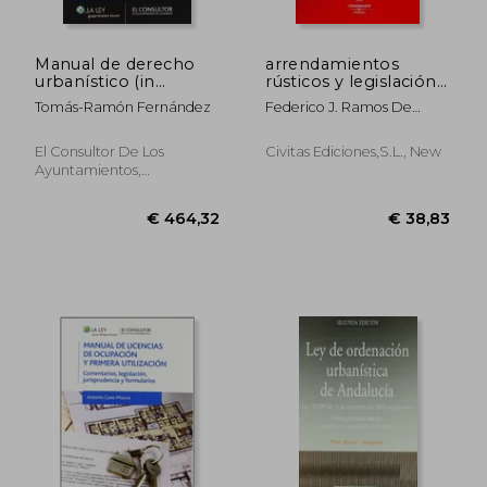
Manual de derecho
arrendamientos
urbanístico (in
rústicos y legislación
Spanish)
agraria básica (in
Tomás-Ramón Fernández
Federico J. Ramos De
Spanish)
Armas
El Consultor De Los
Civitas Ediciones,s.l., New
Ayuntamientos,
Paperback,
Used
€ 29,71
€ 69,