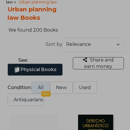
law
Urban planning law
Urban planning
law Books
We found 200 Books
Sort by
Share and
See:
earn money
Physical Books
Condition:
All
New
Used
New
Antiquarians