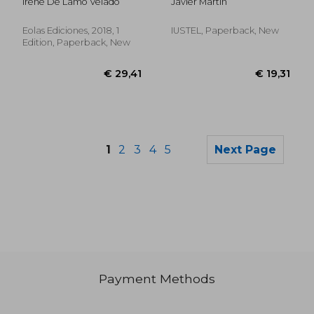
Irene De Lamo Velado
Javier Martin
Participación
Ciudadana en el
Urbanismo
Eolas Ediciones, 2018, 1
IUSTEL, Paperback, New
(Monografías) (in
Edition, Paperback, New
Spanish)
1
2
3
4
5
Next Page
Payment Methods
€ 26,31
€ 173,