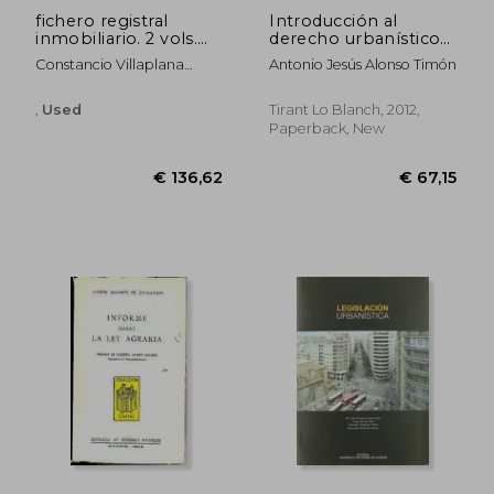
fichero registral
Introducción al
inmobiliario. 2 vols.
derecho urbanístico
(2010) 1975-2009 (in
(Monografía) (in
Constancio Villaplana
Antonio Jesús Alonso Timón
Spanish)
Spanish)
Garcia
,
Used
Tirant Lo Blanch, 2012,
Paperback, New
€ 23,43
€ 61,