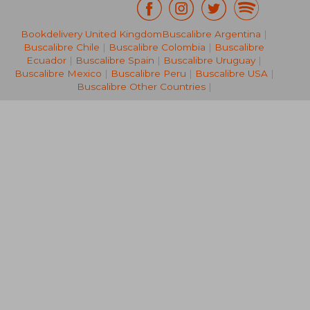
Bookdelivery United Kingdom
Buscalibre Argentina
|
€ 29,41
€ 19,
Buscalibre Chile
|
Buscalibre Colombia
|
Buscalibre
Ecuador
|
Buscalibre Spain
|
Buscalibre Uruguay
|
Buscalibre Mexico
|
Buscalibre Peru
|
Buscalibre USA
|
Buscalibre Other Countries
|