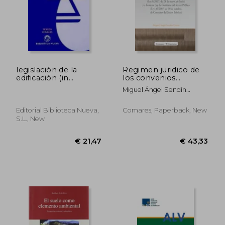
€ 88,51
€ 335,
legislación de la
Regimen juridico de
edificación (in
los convenios
Spanish)
urbanisticos (in
Miguel Ángel Sendín
Spanish)
García
Editorial Biblioteca Nueva,
Comares, Paperback, New
S.l., New